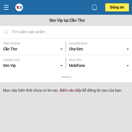
Đăng tin
Sim Vip tại Cần Thơ
TỈNH THÀNH
CHUYÊN MỤC
Cần Thơ
Chợ Sim
CHỦNG LOẠI
NHU CẦU
Sim Vip
Mobifone
GIÁ
Tất cả
Mục này hiện thời chưa có tin rao.
Bấm vào đây
để đăng tin rao của bạn.
Lọc