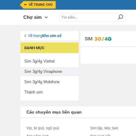
VỀ TRANG CHỦ
Chợ sim
Về trang
Kho sim số
SIM
DANH MỤC
Sim 3g/4g Viettel
Sim 3g/4g Vinaphone
Sim 3g/4g Mobifone
Thánh sim
Các chuyên mục liên quan
Vip, tứ quý, ngũ quý
Sim lặp, kép, taxi