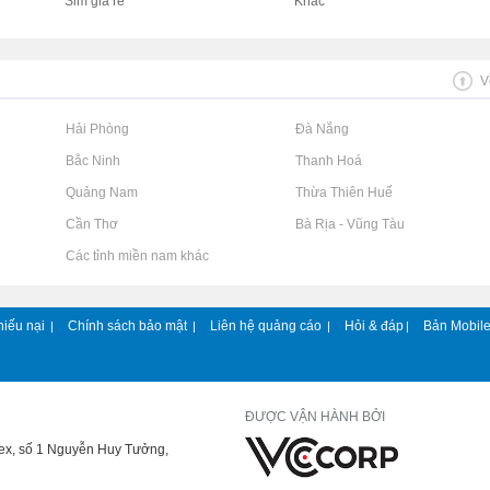
Sim giá rẻ
Khác
V
Rao vặt tại Hải Phòng
Rao vặt tại Đà Nẵng
Rao vặt tại Bắc Ninh
Rao vặt tại Thanh Hoá
Rao vặt tại Quảng Nam
Rao vặt tại Thừa Thiên Huế
Rao vặt tại Cần Thơ
Rao vặt tại Bà Rịa - Vũng Tàu
Rao vặt tại Các tỉnh miền nam khác
hiếu nại
Chính sách bảo mật
Liên hệ quảng cáo
Hỏi & đáp
Bản Mobil
|
|
|
|
ĐƯỢC VẬN HÀNH BỞI
lex, số 1 Nguyễn Huy Tưởng,