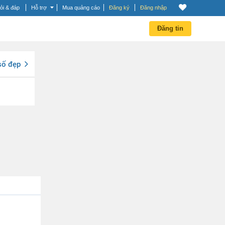
ỏi & đáp
Hỗ trợ
Mua quảng cáo
Đăng ký
Đăng nhập
Đăng tin
số đẹp