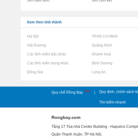
Sim năm sinh
Sim cam kết
Xem theo tỉnh thành
Rao vặt tại Hà Nội
Rao vặt tại TP.Hồ Chí Minh
Rao vặt tại Hải Dương
Rao vặt tại Quảng Ninh
Rao vặt tại Các tỉnh miền bắc khác
Rao vặt tại Khánh Hoà
Rao vặt tại Các tỉnh miền trung khác
Rao vặt tại Bình Dương
Rao vặt tại Đồng Nai
Rao vặt tại Long An
New
Quy định, chính sách k
Quy chế Rồng Bay
|
Tìm kiếm nhanh
Rongbay.com
Tầng 17 Tòa nhà Center Building - Hapulico Comp
Quận Thanh Xuân, TP Hà Nội.