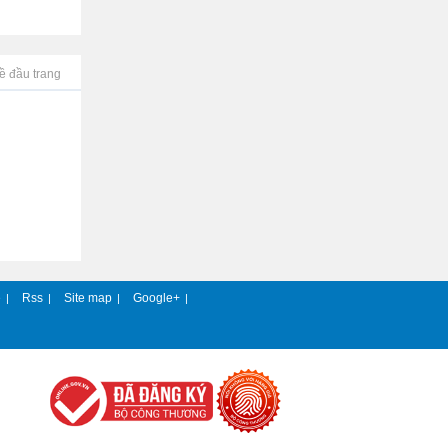
ề đầu trang
e
Rss
Site map
Google+
|
|
|
|