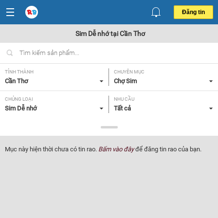
Đăng tin
Sim Dễ nhớ tại Cần Thơ
TỈNH THÀNH
CHUYÊN MỤC
Cần Thơ
Chợ Sim
CHỦNG LOẠI
NHU CẦU
Sim Dễ nhớ
Tất cả
GIÁ
Tất cả
Mục này hiện thời chưa có tin rao.
Bấm vào đây
để đăng tin rao của bạn.
Lọc