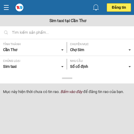
Đăng tin
Sim taxi tại Cần Thơ
TỈNH THÀNH
CHUYÊN MỤC
Cần Thơ
Chợ Sim
CHỦNG LOẠI
NHU CẦU
Sim taxi
Số cố định
GIÁ
Tất cả
Mục này hiện thời chưa có tin rao.
Bấm vào đây
để đăng tin rao của bạn.
Lọc