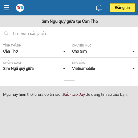
Đăng tin
Sim Ngũ quý giữa tại Cần Thơ
TỈNH THÀNH
CHUYÊN MỤC
Cần Thơ
Chợ Sim
CHỦNG LOẠI
NHU CẦU
Sim Ngũ quý giữa
Vietnamobile
GIÁ
Tất cả
Mục này hiện thời chưa có tin rao.
Bấm vào đây
để đăng tin rao của bạn.
Lọc