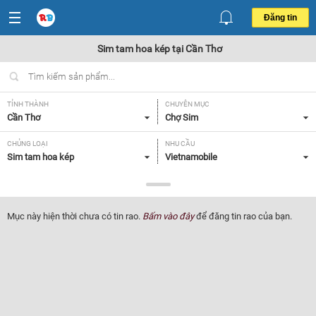
Đăng tin
Sim tam hoa kép tại Cần Thơ
TỈNH THÀNH
CHUYÊN MỤC
Cần Thơ
Chợ Sim
CHỦNG LOẠI
NHU CẦU
Sim tam hoa kép
Vietnamobile
GIÁ
Tất cả
Mục này hiện thời chưa có tin rao.
Bấm vào đây
để đăng tin rao của bạn.
Lọc