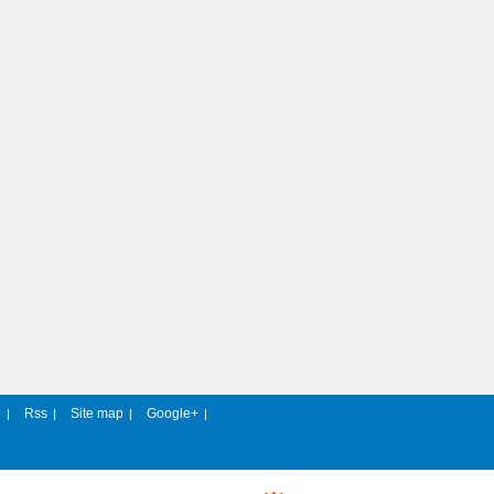
e
Rss
Site map
Google+
|
|
|
|