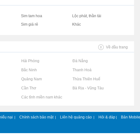
Sim tam hoa
Lộc phát, thần tài
Sim giá rẻ
Khác
Về đầu trang
Rao vặt tại Hải Phòng
Rao vặt tại Đà Nẵng
Rao vặt tại Bắc Ninh
Rao vặt tại Thanh Hoá
Rao vặt tại Quảng Nam
Rao vặt tại Thừa Thiên Huế
Rao vặt tại Cần Thơ
Rao vặt tại Bà Rịa - Vũng Tàu
Rao vặt tại Các tỉnh miền nam khác
hiếu nại
Chính sách bảo mật
Liên hệ quảng cáo
Hỏi & đáp
Bản Mobil
|
|
|
|