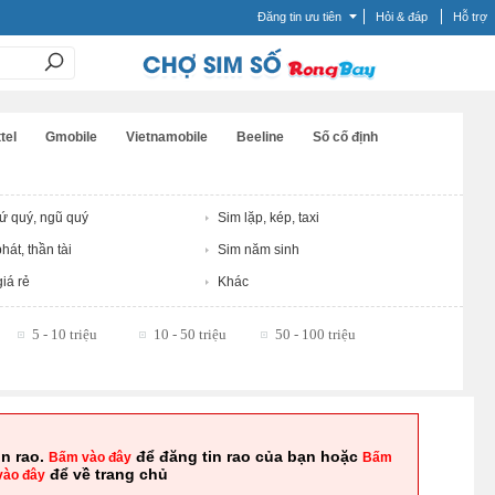
Đăng tin ưu tiên
Hỏi & đáp
Hỗ trợ
tel
Gmobile
Vietnamobile
Beeline
Số cố định
tứ quý, ngũ quý
Sim lặp, kép, taxi
hát, thần tài
Sim năm sinh
iá rẻ
Khác
5 - 10 triệu
10 - 50 triệu
50 - 100 triệu
in rao.
để đăng tin rao của bạn hoặc
Bấm vào đây
Bấm
để về trang chủ
vào đây