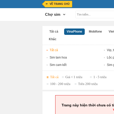
VỀ TRANG CHỦ
Chợ sim
Tất cả
VinaPhone
Mobifone
Viet
Khác
Tất cả
Vip, 
Sim tam hoa
Lộc p
Sim cam kết
Sim g
Tất cả
Giá < 1 triệu
1 - 5 triệu
100 - 200 triệu
Trên 200 triệu
Trang này hiện thời chưa có t