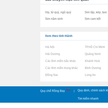
Vip, tứ quý, ngũ quý
Sim lặp, kép, taxi
Sim năm sinh
Sim cam kết
Xem theo tỉnh thành
Rao vặt tại Hà Nội
Rao vặt tại TP.Hồ Chí Minh
Rao vặt tại Hải Dương
Rao vặt tại Quảng Ninh
Rao vặt tại Các tỉnh miền bắc khác
Rao vặt tại Khánh Hoà
Rao vặt tại Các tỉnh miền trung khác
Rao vặt tại Bình Dương
Rao vặt tại Đồng Nai
Rao vặt tại Long An
New
Quy định, chính sách k
Quy chế Rồng Bay
|
Tìm kiếm nhanh