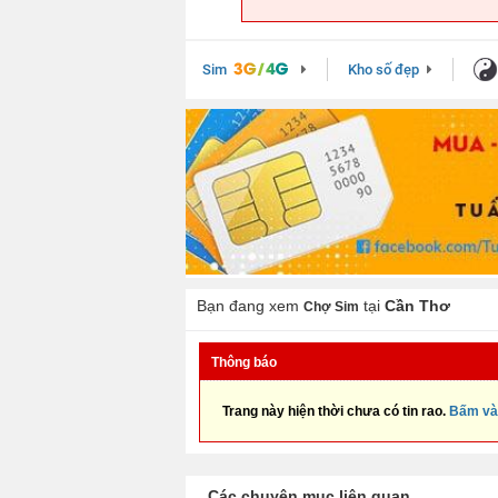
Sim
Kho số đẹp
Bạn đang xem
tại
Cần Thơ
Chợ Sim
Thông báo
Trang này hiện thời chưa có tin rao.
Bấm và
Các chuyên mục liên quan