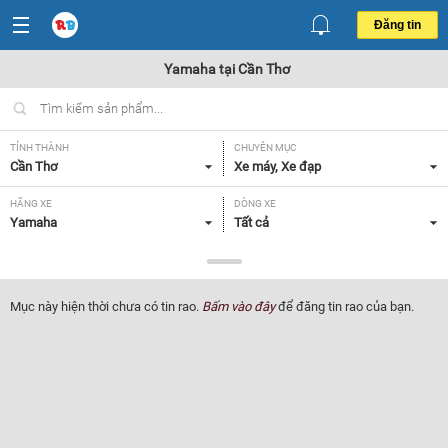
Đăng tin
Yamaha tại Cần Thơ
TỈNH THÀNH
CHUYÊN MỤC
Cần Thơ
Xe máy, Xe đạp
HÃNG XE
DÒNG XE
Yamaha
Tất cả
NHU CẦU
GIÁ
Xe mới
Tất cả
Mục này hiện thời chưa có tin rao.
Bấm vào đây
để đăng tin rao của bạn.
Lọc