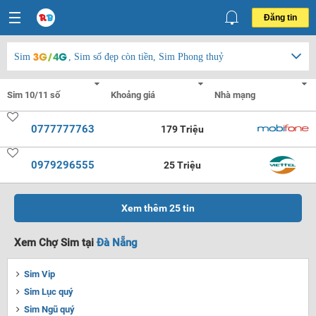
Đăng tin
Sim
, Sim số đẹp còn tiền, Sim Phong thuỷ
0777777763
179 Triệu
0979296555
25 Triệu
Xem thêm
25
tin
Xem Chợ Sim tại
Đà Nẵng
Sim Vip
Sim Lục quý
Sim Ngũ quý