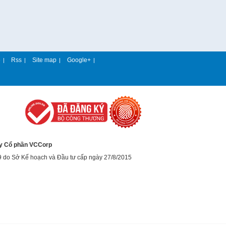
e
Rss
Site map
Google+
|
|
|
|
y Cổ phần VCCorp
9 do Sở Kế hoạch và Đầu tư cấp ngày 27/8/2015