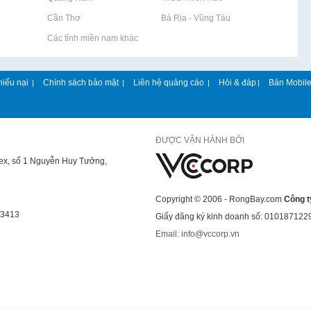
Rao vặt tại Cần Thơ
Rao vặt tại Bà Rịa - Vũng Tàu
Rao vặt tại Các tỉnh miền nam khác
hiếu nại
Chính sách bảo mật
Liên hệ quảng cáo
Hỏi & đáp
Bản Mobil
|
|
|
|
ĐƯỢC VẬN HÀNH BỞI
lex, số 1 Nguyễn Huy Tưởng,
Copyright © 2006 - RongBay.com
Công t
43413
Giấy đăng ký kinh doanh số: 010187122
Email: info@vccorp.vn