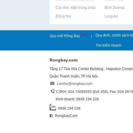
Rao vặt tại Các tỉnh miền trung khác
Rao vặt tại Bình Dương
Rao vặt tại Đồng Nai
Rao vặt tại Long An
New
Quy định, chính sách k
Quy chế Rồng Bay
|
Tìm kiếm nhanh
Rongbay.com
Tầng 17 Tòa nhà Center Building - Hapulico Comp
Quận Thanh Xuân, TP Hà Nội.
Lienhe@rongbay.com
CSKH: 024 73095555 (Ext: 456). Fax: 024 397
Kinh doanh: 0936 194 226
0936 194 226
RongbayCom