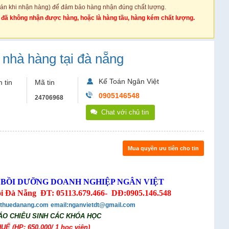
oán khi nhận hàng) để đảm bảo hàng nhận đúng chất lượng.
g đã không nhận được hàng, hoặc là hàng tầu, hàng kém chất lượng.
 nhà hàng tại đà nẵng
Kế Toán Ngân Việt
 tin
Mã tin
0905146548
24706968
Chat với chủ tin
Mua quyền ưu tiên cho tin
BỒI DƯỠNG DOANH NGHIỆP NGÂN VIỆT
 Bôi Đà Nẵng ĐT: 05113.679.466- DĐ:0905.146.548
thuedanang.com
email:nganvietdt@gmail.com
O CHIÊU SINH CÁC KHÓA HỌC
HUẾ
(HP: 650.000/ 1 học viên)