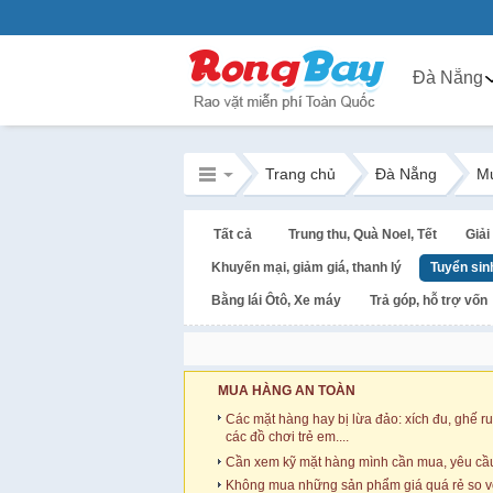
Đà Nẵng
Trang chủ
Đà Nẵng
M
Tất cả
Trung thu, Quà Noel, Tết
Giải 
Khuyến mại, giảm giá, thanh lý
Tuyển sin
Bằng lái Ôtô, Xe máy
Trả góp, hỗ trợ vốn
MUA HÀNG AN TOÀN
Các mặt hàng hay bị lừa đảo: xích đu, ghế ru
các đồ chơi trẻ em....
Cần xem kỹ mặt hàng mình cần mua, yêu cầu
Không mua những sản phẩm giá quá rẻ so với