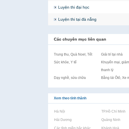
Luyện thi đại học
Luyện thi tại đà nẵng
Các chuyên mục liên quan
Trung thu, Quà Noel, Tết
Giải trí tại nhà
Sức khỏe, Y tế
Khuyến mại, giảm
thanh lý
Dạy nghề, sửa chữa
Bằng lái Ôtô, Xe 
Xem theo tỉnh thành
Rao vặt tại Hà Nội
Rao vặt tại TP.Hồ Chí Minh
Rao vặt tại Hải Dương
Rao vặt tại Quảng Ninh
Rao vặt tại Các tỉnh miền bắc khác
Rao vặt tại Khánh Hoà