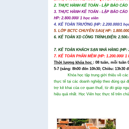
2. THỰC HÀNH KẾ TOÁN - LẬP BÁO CÁO TÀI
3. THỰC HÀNH KẾ TOÁN - LẬP BÁO CÁO 
HP: 2.800.000/ 1 học viên
4. KẾ TOÁN TRƯỞNG (HP: 2.200.000/1 học
5. LỚP BCTC CHUYÊN SAU( HP: 1.800.000/
6. KẾ TOÁN XD CÔNG TRÌNH,ĐIỆN: 2.500.0
7. KẾ TOÁN K
HÁCH SẠN NHÀ HÀNG (HP: 2.
7. KẾ TOÁN PHẦN MỀM (HP: 1.200.000/ 1 
Thời lượng khóa học
: 08 tuần, mỗi tuần 
5-7 (sáng: 8h00 đến 10h30; Chiều: 13h30 
Khóa học tập trung giới thiệu về các 
thực tế tại các doanh nghiệp theo đúng qui 
trợ kê khai của cơ quan thuế, từ đó giúp ngư
hiệu quả nhất. Học Viên học thực tế trên chứ