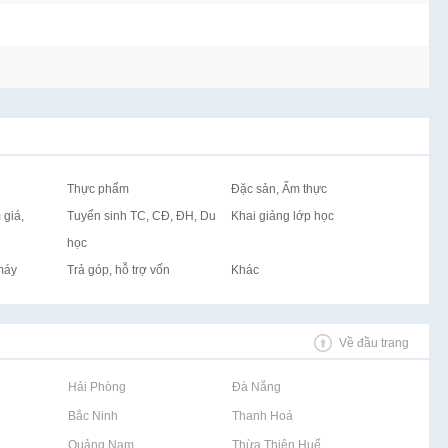
Thực phẩm
Đặc sản, Ẩm thực
 giá,
Tuyển sinh TC, CĐ, ĐH, Du
Khai giảng lớp học
học
máy
Trả góp, hỗ trợ vốn
Khác
Về đầu trang
Rao vặt tại Hải Phòng
Rao vặt tại Đà Nẵng
Rao vặt tại Bắc Ninh
Rao vặt tại Thanh Hoá
Rao vặt tại Quảng Nam
Rao vặt tại Thừa Thiên Huế