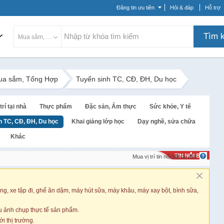
Đăng tin ưu tiên
Hỏi & đáp
Hỗ trợ
Tìm 
Mua sắm, Tổng Hợp
ua sắm, Tổng Hợp
Tuyển sinh TC, CĐ, ĐH, Du học
trí tại nhà
Thực phẩm
Đặc sản, Ẩm thực
Sức khỏe, Y tế
h TC, CĐ, ĐH, Du học
Khai giảng lớp học
Dạy nghề, sửa chữa
Khác
Mua vị trí tin nổi bật tại đây
ng, xe tập đi, ghế ăn dặm, máy hút sữa, máy khâu, máy xay bột, bình sữa,
 ảnh chụp thực tế sản phẩm.
 thị trường.