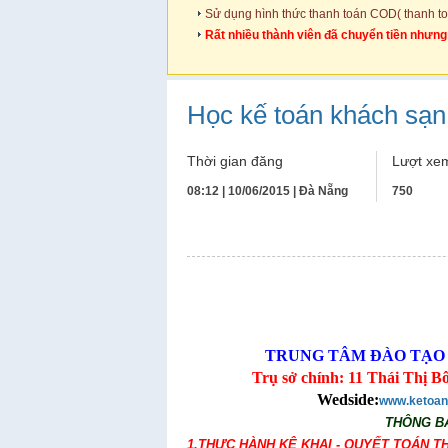
Sử dụng hình thức thanh toán COD( thanh t
Rất nhiều thành viên đã chuyển tiền nhưn
Học kế toán khách sạn
Thời gian đăng
Lượt xem
08:12 | 10/06/2015 |
Đà Nẵng
750
TRUNG TÂM ĐÀO TẠO 
Trụ sở chính: 11 Thái Thị
Wedside:
www.ketoan
THÔNG BÁ
1.THỰC HÀNH KÊ KHAI - QUYẾT TOÁN T