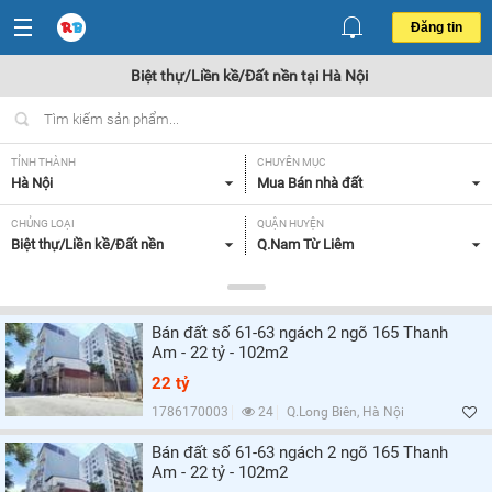
Đăng tin
Biệt thự/Liền kề/Đất nền tại Hà Nội
TỈNH THÀNH
CHUYÊN MỤC
Hà Nội
Mua Bán nhà đất
CHỦNG LOẠI
QUẬN HUYỆN
Biệt thự/Liền kề/Đất nền
Q.Nam Từ Liêm
DIỆN TÍCH
MỨC GIÁ
Tất cả
Tất cả
Bán đất số 61-63 ngách 2 ngõ 165 Thanh
MẶT TIỀN
HƯỚNG
Am - 22 tỷ - 102m2
Tất cả
Tất cả
22 tỷ
GIẤY TỜ PHÁP LÝ
1786170003
24
Q.Long Biên, Hà Nội
Tất cả
Bán đất số 61-63 ngách 2 ngõ 165 Thanh
Am - 22 tỷ - 102m2