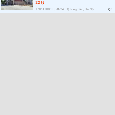
Lọc
22 tỷ
1786170003
24
Q.Long Biên, Hà Nội