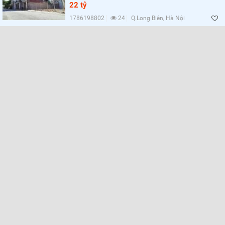
22 tỷ
1786198802
24
Q.Long Biên, Hà Nội
Lọc