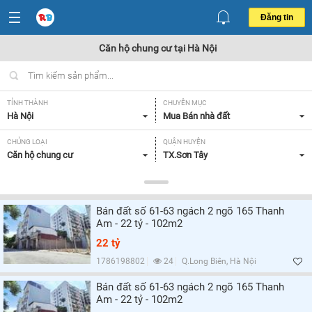
Đăng tin
Căn hộ chung cư tại Hà Nội
TỈNH THÀNH
CHUYÊN MỤC
Hà Nội
Mua Bán nhà đất
CHỦNG LOẠI
QUẬN HUYỆN
Căn hộ chung cư
TX.Sơn Tây
DIỆN TÍCH
MỨC GIÁ
< 70 m2,
Tất cả
Bán đất số 61-63 ngách 2 ngõ 165 Thanh
SỐ PHÒNG NGỦ
CĂN GÓC/ CĂN THƯỜNG
Am - 22 tỷ - 102m2
Tất cả
Tất cả
22 tỷ
HƯỚNG CỬA CHÍNH
HƯỚNG BAN CÔNG
1786198802
24
Q.Long Biên, Hà Nội
Tất cả
Tất cả
Bán đất số 61-63 ngách 2 ngõ 165 Thanh
Am - 22 tỷ - 102m2
GIẤY TỜ PHÁP LÝ
Tất cả