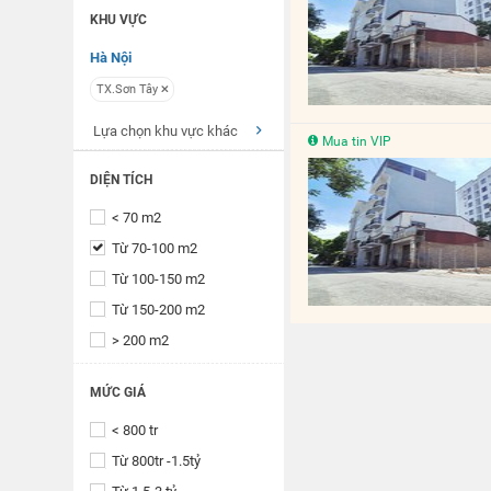
KHU VỰC
Hà Nội
TX.Sơn Tây
Lựa chọn khu vực khác
Mua tin VIP
DIỆN TÍCH
< 70 m2
Từ 70-100 m2
Từ 100-150 m2
Từ 150-200 m2
> 200 m2
MỨC GIÁ
< 800 tr
Từ 800tr -1.5tỷ