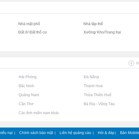
Nhà mặt phố
Nhà tập thể
Đất ở/ Đất thổ cư
Xưởng/ Kho/Trang trại
V
Rao vặt tại Hải Phòng
Rao vặt tại Đà Nẵng
Rao vặt tại Bắc Ninh
Rao vặt tại Thanh Hoá
Rao vặt tại Quảng Nam
Rao vặt tại Thừa Thiên Huế
Rao vặt tại Cần Thơ
Rao vặt tại Bà Rịa - Vũng Tàu
Rao vặt tại Các tỉnh miền nam khác
hiếu nại
Chính sách bảo mật
Liên hệ quảng cáo
Hỏi & đáp
Bản Mobil
|
|
|
|