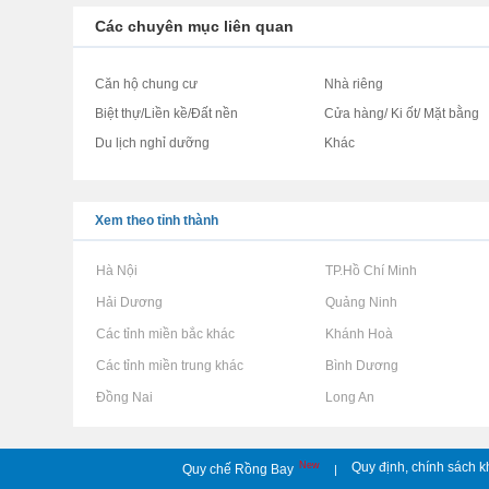
Các chuyên mục liên quan
Căn hộ chung cư
Nhà riêng
Biệt thự/Liền kề/Đất nền
Cửa hàng/ Ki ốt/ Mặt bằng
Du lịch nghỉ dưỡng
Khác
Xem theo tỉnh thành
Rao vặt tại Hà Nội
Rao vặt tại TP.Hồ Chí Minh
Rao vặt tại Hải Dương
Rao vặt tại Quảng Ninh
Rao vặt tại Các tỉnh miền bắc khác
Rao vặt tại Khánh Hoà
Rao vặt tại Các tỉnh miền trung khác
Rao vặt tại Bình Dương
Rao vặt tại Đồng Nai
Rao vặt tại Long An
New
Quy định, chính sách k
Quy chế Rồng Bay
|