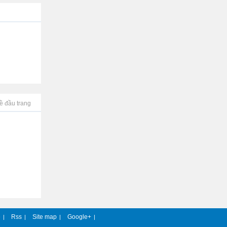
ề đầu trang
e
Rss
Site map
Google+
|
|
|
|