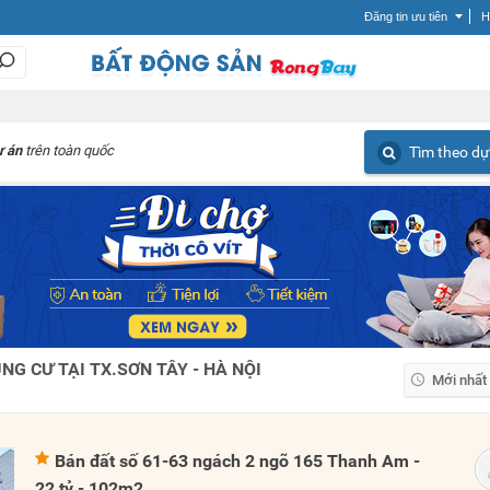
Đăng tin ưu tiên
H
ự án
trên toàn quốc
Tìm theo dự
G CƯ TẠI TX.SƠN TÂY - HÀ NỘI
Mới nhất
Mới nhất
Giá tăng
Bán đất số 61-63 ngách 2 ngõ 165 Thanh Am -
Giá giảm
22 tỷ - 102m2