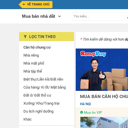
VỀ TRANG CHỦ
Mua bán nhà đất
LỌC TIN THEO
*
Tìm kiếm dễ dàng với hơn
d
Căn hộ chung cư
Nhà riêng
Nhà mặt phố
Nhà tập thể
Biệt thự/Liền kề/Đất nền
Cửa hàng/ Ki ốt/ Mặt bằng
Đất ở/ Đất thổ cư
MUA BÁN CĂN HỘ CHUN
Xưởng/ Kho/Trang trại
Hà Nội
Du lịch nghỉ dưỡng
Mua tin VIP
Khác