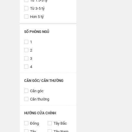
Từ 1.5-3 tỷ
Từ 3-5 tỷ
Hơn 5 tỷ
SỐ PHÒNG NGỦ
1
2
3
4
CĂN GÓC/ CĂN THƯỜNG
Căn góc
Căn thường
HƯỚNG CỬA CHÍNH
Đông
Tây Bắc
Tây
Tây Nam