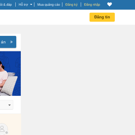
ỏi & đáp
Hỗ trợ
Mua quảng cáo
Đăng ký
Đăng nhập
Đăng tin
 án
 dần
 dần