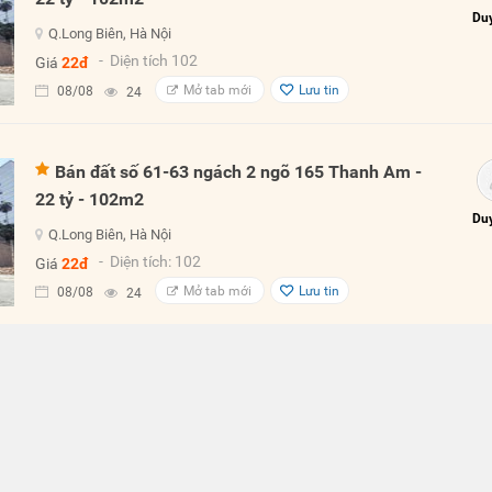
Duy
Q.Long Biên, Hà Nội
- Diện tích 102
Giá
22đ
Mở tab mới
Lưu tin
08/08
24
Bán đất số 61-63 ngách 2 ngõ 165 Thanh Am -
22 tỷ - 102m2
Duy
Q.Long Biên, Hà Nội
- Diện tích: 102
Giá
22đ
Mở tab mới
Lưu tin
08/08
24