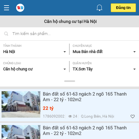
Đăng tin
Căn hộ chung cư tại Hà Nội
TỈNH THÀNH
CHUYÊN MỤC
Hà Nội
Mua Bán nhà đất
CHỦNG LOẠI
QUẬN HUYỆN
Căn hộ chung cư
TX.Sơn Tây
DIỆN TÍCH
MỨC GIÁ
Tất cả
Tất cả
Bán đất số 61-63 ngách 2 ngõ 165 Thanh
SỐ PHÒNG NGỦ
CĂN GÓC/ CĂN THƯỜNG
Am - 22 tỷ - 102m2
Tất cả
Tất cả
22 tỷ
HƯỚNG CỬA CHÍNH
HƯỚNG BAN CÔNG
1786092002
24
Q.Long Biên, Hà Nội
Đông Bắc,
Tất cả
Bán đất số 61-63 ngách 2 ngõ 165 Thanh
Am - 22 tỷ - 102m2
GIẤY TỜ PHÁP LÝ
Tất cả