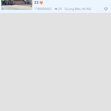
22 tỷ
1786083602
24
Q.Long Biên, Hà Nội
Lọc