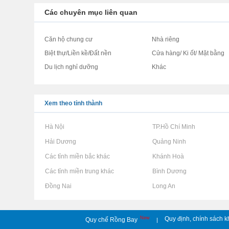
Các chuyên mục liên quan
Căn hộ chung cư
Nhà riêng
Biệt thự/Liền kề/Đất nền
Cửa hàng/ Ki ốt/ Mặt bằng
Du lịch nghỉ dưỡng
Khác
Xem theo tỉnh thành
Rao vặt tại Hà Nội
Rao vặt tại TP.Hồ Chí Minh
Rao vặt tại Hải Dương
Rao vặt tại Quảng Ninh
Rao vặt tại Các tỉnh miền bắc khác
Rao vặt tại Khánh Hoà
Rao vặt tại Các tỉnh miền trung khác
Rao vặt tại Bình Dương
Rao vặt tại Đồng Nai
Rao vặt tại Long An
New
Quy định, chính sách k
Quy chế Rồng Bay
|