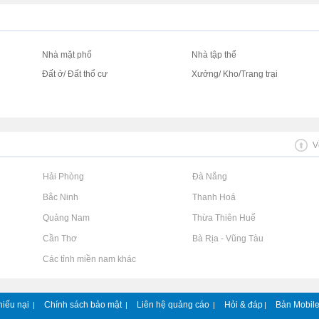
Nhà mặt phố
Nhà tập thể
Đất ở/ Đất thổ cư
Xưởng/ Kho/Trang trại
V
Rao vặt tại Hải Phòng
Rao vặt tại Đà Nẵng
Rao vặt tại Bắc Ninh
Rao vặt tại Thanh Hoá
Rao vặt tại Quảng Nam
Rao vặt tại Thừa Thiên Huế
Rao vặt tại Cần Thơ
Rao vặt tại Bà Rịa - Vũng Tàu
Rao vặt tại Các tỉnh miền nam khác
hiếu nại
Chính sách bảo mật
Liên hệ quảng cáo
Hỏi & đáp
Bản Mobil
|
|
|
|