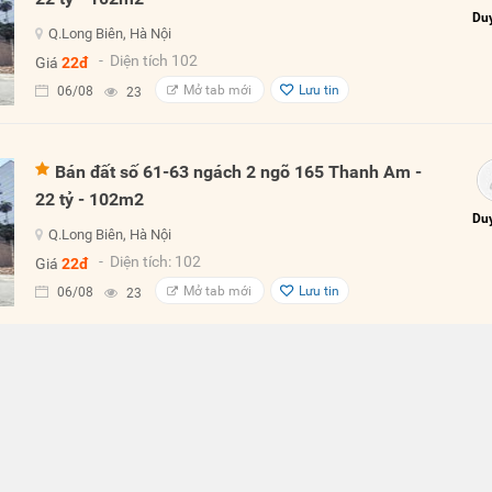
Duy
Q.Long Biên, Hà Nội
- Diện tích 102
Giá
22đ
Mở tab mới
Lưu tin
06/08
23
Bán đất số 61-63 ngách 2 ngõ 165 Thanh Am -
22 tỷ - 102m2
Duy
Q.Long Biên, Hà Nội
- Diện tích: 102
Giá
22đ
Mở tab mới
Lưu tin
06/08
23