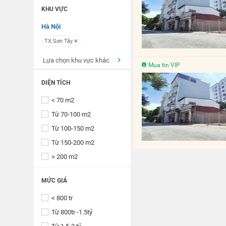
KHU VỰC
Hà Nội
TX.Sơn Tây
Lựa chọn khu vực khác
Mua tin VIP
DIỆN TÍCH
< 70 m2
Từ 70-100 m2
Từ 100-150 m2
Từ 150-200 m2
> 200 m2
MỨC GIÁ
< 800 tr
Từ 800tr -1.5tỷ