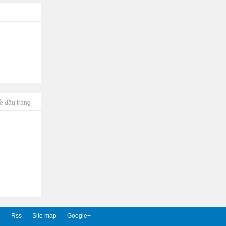
ề đầu trang
e
Rss
Site map
Google+
|
|
|
|