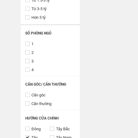
Từ 1.5-3 tỷ
Từ 3-5 tỷ
Hơn 5 tỷ
SỐ PHÒNG NGỦ
1
2
3
4
CĂN GÓC/ CĂN THƯỜNG
Căn góc
Căn thường
HƯỚNG CỬA CHÍNH
Đông
Tây Bắc
Tây
Tây Nam