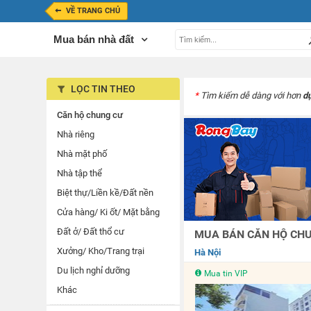
VỀ TRANG CHỦ
Mua bán nhà đất
LỌC TIN THEO
*
Tìm kiếm dễ dàng với hơn
d
Căn hộ chung cư
Nhà riêng
Nhà mặt phố
Nhà tập thể
Biệt thự/Liền kề/Đất nền
Cửa hàng/ Ki ốt/ Mặt bằng
Đất ở/ Đất thổ cư
MUA BÁN CĂN HỘ CHUN
Xưởng/ Kho/Trang trại
Hà Nội
Du lịch nghỉ dưỡng
Mua tin VIP
Khác