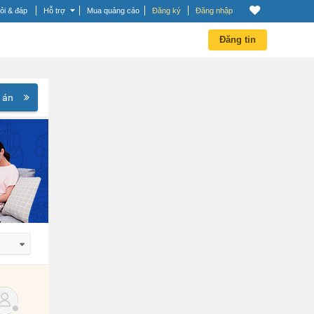
ỏi & đáp
Hỗ trợ
Mua quảng cáo
Đăng ký
Đăng nhập
Đăng tin
 án
 dần
 dần