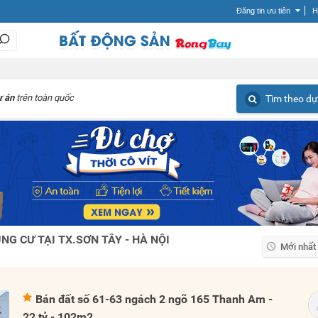
Đăng tin ưu tiên
H
ự án
trên toàn quốc
Tìm theo dự
G CƯ TẠI TX.SƠN TÂY - HÀ NỘI
Mới nhất
Mới nhất
Giá tăng
Bán đất số 61-63 ngách 2 ngõ 165 Thanh Am -
Giá giảm
22 tỷ - 102m2