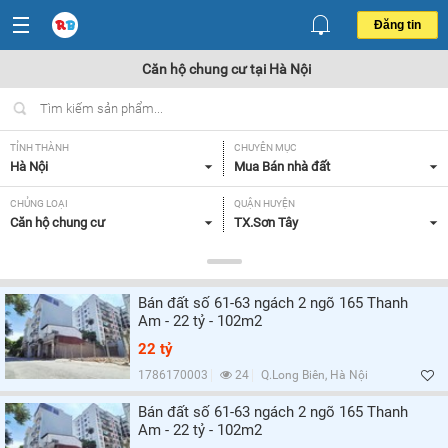
Đăng tin
Căn hộ chung cư tại Hà Nội
TỈNH THÀNH
CHUYÊN MỤC
Hà Nội
Mua Bán nhà đất
CHỦNG LOẠI
QUẬN HUYỆN
Căn hộ chung cư
TX.Sơn Tây
DIỆN TÍCH
MỨC GIÁ
Tất cả
Tất cả
Bán đất số 61-63 ngách 2 ngõ 165 Thanh
SỐ PHÒNG NGỦ
CĂN GÓC/ CĂN THƯỜNG
Am - 22 tỷ - 102m2
Tất cả
Tất cả
22 tỷ
HƯỚNG CỬA CHÍNH
HƯỚNG BAN CÔNG
1786170003
24
Q.Long Biên, Hà Nội
Tất cả
Đông Nam,
Bán đất số 61-63 ngách 2 ngõ 165 Thanh
Am - 22 tỷ - 102m2
GIẤY TỜ PHÁP LÝ
Tất cả