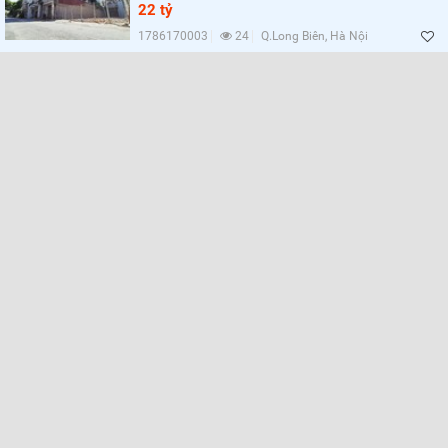
22 tỷ
1786170003
24
Q.Long Biên, Hà Nội
Lọc