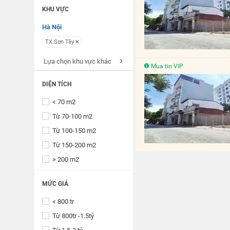
KHU VỰC
Hà Nội
TX.Sơn Tây
Lựa chọn khu vực khác
Mua tin VIP
DIỆN TÍCH
< 70 m2
Từ 70-100 m2
Từ 100-150 m2
Từ 150-200 m2
> 200 m2
MỨC GIÁ
< 800 tr
Từ 800tr -1.5tỷ