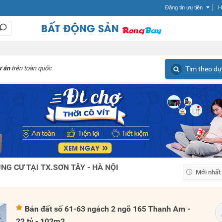
Đăng tin ưu tiên
H
ự án
trên toàn quốc
Tìm theo dự
G CƯ TẠI TX.SƠN TÂY - HÀ NỘI
Mới nhất
Mới nhất
Giá tăng
Bán đất số 61-63 ngách 2 ngõ 165 Thanh Am -
Giá giảm
22 tỷ - 102m2