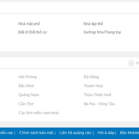
Nhà mặt phố
Nhà tập thể
Đất ở/ Đất thổ cư
Xưởng/ Kho/Trang trại
V
Rao vặt tại Hải Phòng
Rao vặt tại Đà Nẵng
Rao vặt tại Bắc Ninh
Rao vặt tại Thanh Hoá
Rao vặt tại Quảng Nam
Rao vặt tại Thừa Thiên Huế
Rao vặt tại Cần Thơ
Rao vặt tại Bà Rịa - Vũng Tàu
Rao vặt tại Các tỉnh miền nam khác
hiếu nại
Chính sách bảo mật
Liên hệ quảng cáo
Hỏi & đáp
Bản Mobil
|
|
|
|