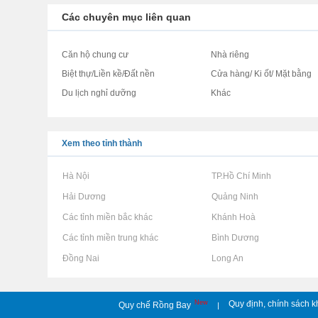
Các chuyên mục liên quan
Căn hộ chung cư
Nhà riêng
Biệt thự/Liền kề/Đất nền
Cửa hàng/ Ki ốt/ Mặt bằng
Du lịch nghỉ dưỡng
Khác
Xem theo tỉnh thành
Rao vặt tại Hà Nội
Rao vặt tại TP.Hồ Chí Minh
Rao vặt tại Hải Dương
Rao vặt tại Quảng Ninh
Rao vặt tại Các tỉnh miền bắc khác
Rao vặt tại Khánh Hoà
Rao vặt tại Các tỉnh miền trung khác
Rao vặt tại Bình Dương
Rao vặt tại Đồng Nai
Rao vặt tại Long An
New
Quy định, chính sách k
Quy chế Rồng Bay
|