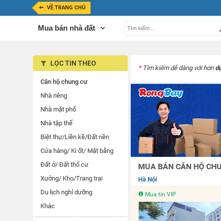
VỀ TRANG CHỦ
Mua bán nhà đất
LỌC TIN THEO
*
Tìm kiếm dễ dàng với hơn
d
Căn hộ chung cư
Nhà riêng
Nhà mặt phố
Nhà tập thể
Biệt thự/Liền kề/Đất nền
Cửa hàng/ Ki ốt/ Mặt bằng
Đất ở/ Đất thổ cư
MUA BÁN CĂN HỘ CHUN
Xưởng/ Kho/Trang trại
Hà Nội
Du lịch nghỉ dưỡng
Mua tin VIP
Khác