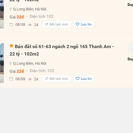
Duy
Q.Long Biên, Hà Nội
- Diện tích 102
Giá
22đ
Mở tab mới
Lưu tin
08/08
24
Bán đất số 61-63 ngách 2 ngõ 165 Thanh Am -
22 tỷ - 102m2
Duy
Q.Long Biên, Hà Nội
- Diện tích: 102
Giá
22đ
Mở tab mới
Lưu tin
08/08
24