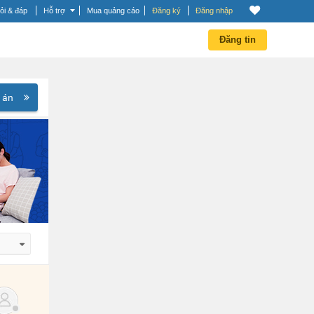
ỏi & đáp
Hỗ trợ
Mua quảng cáo
Đăng ký
Đăng nhập
Đăng tin
 án
 dần
 dần