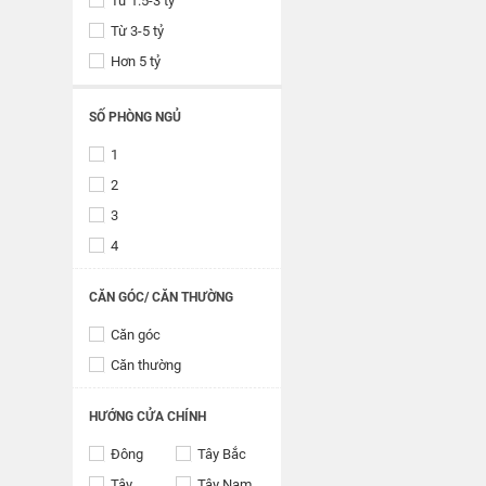
Từ 1.5-3 tỷ
Từ 3-5 tỷ
Hơn 5 tỷ
SỐ PHÒNG NGỦ
1
2
3
4
CĂN GÓC/ CĂN THƯỜNG
Căn góc
Căn thường
HƯỚNG CỬA CHÍNH
Đông
Tây Bắc
Tây
Tây Nam