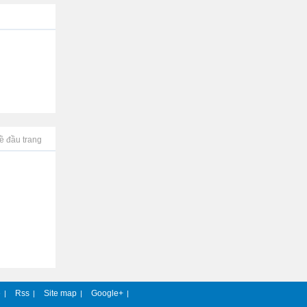
ề đầu trang
e
Rss
Site map
Google+
|
|
|
|