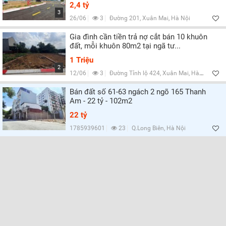
2,4 tỷ
3
26/06
3
Đường 201, Xuân Mai, Hà Nội
Lọc
Gia đình cần tiền trả nợ cắt bán 10 khuôn
đất, mỗi khuôn 80m2 tại ngã tư...
1 Triệu
2
12/06
3
Đường Tỉnh lộ 424, Xuân Mai, Hà Nội
Bán đất số 61-63 ngách 2 ngõ 165 Thanh
Am - 22 tỷ - 102m2
22 tỷ
1785939601
23
Q.Long Biên, Hà Nội