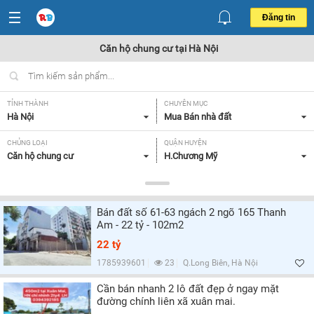
Đăng tin
Căn hộ chung cư tại Hà Nội
TỈNH THÀNH
CHUYÊN MỤC
Hà Nội
Mua Bán nhà đất
CHỦNG LOẠI
QUẬN HUYỆN
Căn hộ chung cư
H.Chương Mỹ
DIỆN TÍCH
MỨC GIÁ
Tất cả
Tất cả
Bán đất số 61-63 ngách 2 ngõ 165 Thanh
SỐ PHÒNG NGỦ
CĂN GÓC/ CĂN THƯỜNG
Am - 22 tỷ - 102m2
Tất cả
Tất cả
22 tỷ
HƯỚNG CỬA CHÍNH
HƯỚNG BAN CÔNG
1785939601
23
Q.Long Biên, Hà Nội
Bắc,
Tất cả
Cần bán nhanh 2 lô đất đẹp ở ngay mặt
đường chính liên xã xuân mai.
GIẤY TỜ PHÁP LÝ
Tất cả