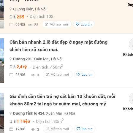
Duy
Q.Long Biên, Hà Nội
- Diện tích 102
Giá
22đ
Mở tab mới
Lưu tin
06/08
23
Cần bán nhanh 2 lô đất đẹp ở ngay mặt đường
chính liên xã xuân mai.
Khách
Đường 201
, Xuân Mai, Hà Nội
2
Giá
2,4 tỷ
- Diện tích: 450m
Mở tab mới
Lưu tin
26/06
3
Gia đình cần tiền trả nợ cắt bán 10 khuôn đất, mỗi
khuôn 80m2 tại ngã tư xuâm mai, chương mỹ
Khách
Đường Tỉnh lộ 424
, Xuân Mai, Hà Nội
2
Giá
1 Triệu
- Diện tích: 80m
Mở tab mới
Lưu tin
12/06
3