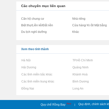
Các chuyên mục liên quan
Căn hộ chung cư
Nhà riêng
Biệt thự/Liền kề/Đất nền
Cửa hàng/ Ki ốt/ Mặt bằng
Du lịch nghỉ dưỡng
Khác
Xem theo tỉnh thành
Rao vặt tại Hà Nội
Rao vặt tại TP.Hồ Chí Minh
Rao vặt tại Hải Dương
Rao vặt tại Quảng Ninh
Rao vặt tại Các tỉnh miền bắc khác
Rao vặt tại Khánh Hoà
Rao vặt tại Các tỉnh miền trung khác
Rao vặt tại Bình Dương
Rao vặt tại Đồng Nai
Rao vặt tại Long An
New
Quy định, chính sách k
Quy chế Rồng Bay
|