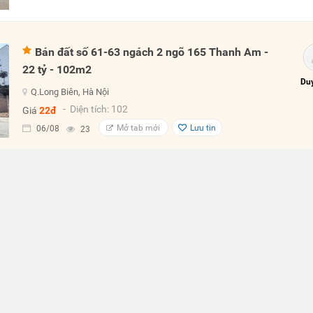
Bán đất số 61-63 ngách 2 ngõ 165 Thanh Am -
22 tỷ - 102m2
Duy
Q.Long Biên, Hà Nội
- Diện tích: 102
Giá
22đ
Mở tab mới
Lưu tin
06/08
23