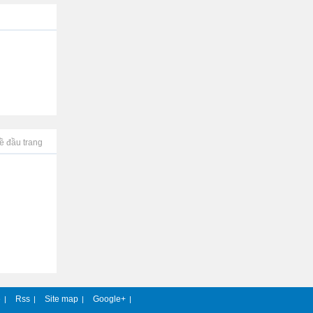
ề đầu trang
e
Rss
Site map
Google+
|
|
|
|