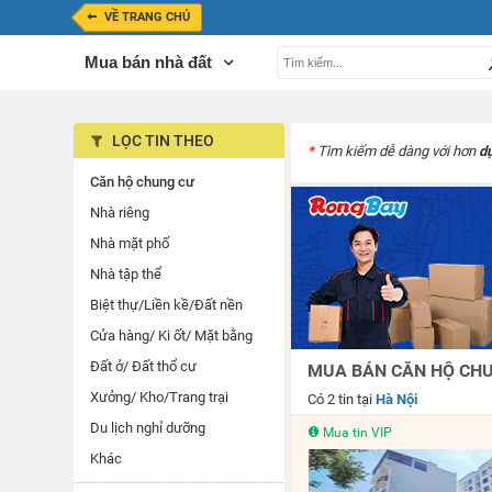
VỀ TRANG CHỦ
Mua bán nhà đất
LỌC TIN THEO
*
Tìm kiếm dễ dàng với hơn
d
Căn hộ chung cư
Nhà riêng
Nhà mặt phố
Nhà tập thể
Biệt thự/Liền kề/Đất nền
Cửa hàng/ Ki ốt/ Mặt bằng
Đất ở/ Đất thổ cư
MUA BÁN CĂN HỘ CHU
Xưởng/ Kho/Trang trại
Có 2 tin tại
Hà Nội
Du lịch nghỉ dưỡng
Mua tin VIP
Khác