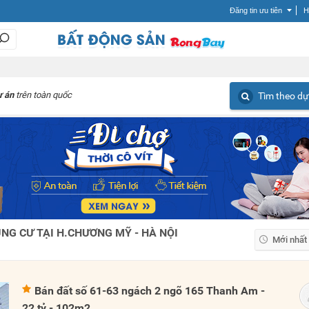
Đăng tin ưu tiên
H
ự án
trên toàn quốc
Tìm theo dự
NG CƯ TẠI H.CHƯƠNG MỸ - HÀ NỘI
Mới nhất
Mới nhất
Giá tăng
Bán đất số 61-63 ngách 2 ngõ 165 Thanh Am -
Giá giảm
22 tỷ - 102m2