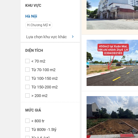
KHU VỰC
Hà Nội
H.Chương Mỹ
Lựa chọn khu vực khác
DIỆN TÍCH
< 70 m2
Từ 70-100 m2
Từ 100-150 m2
Từ 150-200 m2
> 200 m2
MỨC GIÁ
< 800 tr
Từ 800tr -1.5tỷ