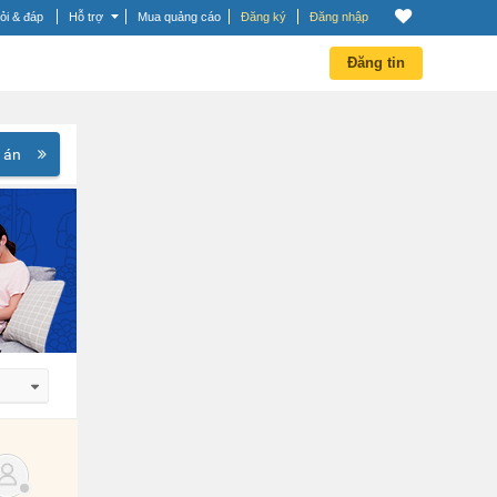
ỏi & đáp
Hỗ trợ
Mua quảng cáo
Đăng ký
Đăng nhập
Đăng tin
 án
 dần
 dần