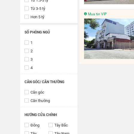
Từ 1.5-3 tỷ
Từ 3-5 tỷ
Mua tin VIP
Hơn 5 tỷ
SỐ PHÒNG NGỦ
1
2
3
4
CĂN GÓC/ CĂN THƯỜNG
Căn góc
Căn thường
HƯỚNG CỬA CHÍNH
Đông
Tây Bắc
Tây
Tây Nam