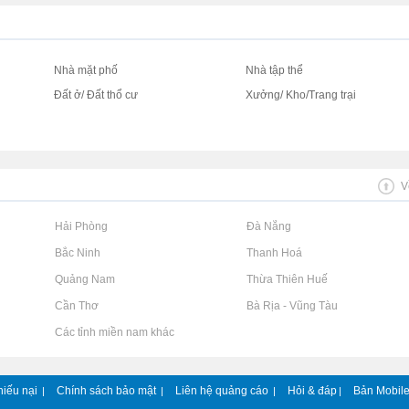
Nhà mặt phố
Nhà tập thể
Đất ở/ Đất thổ cư
Xưởng/ Kho/Trang trại
V
Rao vặt tại Hải Phòng
Rao vặt tại Đà Nẵng
Rao vặt tại Bắc Ninh
Rao vặt tại Thanh Hoá
Rao vặt tại Quảng Nam
Rao vặt tại Thừa Thiên Huế
Rao vặt tại Cần Thơ
Rao vặt tại Bà Rịa - Vũng Tàu
Rao vặt tại Các tỉnh miền nam khác
hiếu nại
Chính sách bảo mật
Liên hệ quảng cáo
Hỏi & đáp
Bản Mobil
|
|
|
|