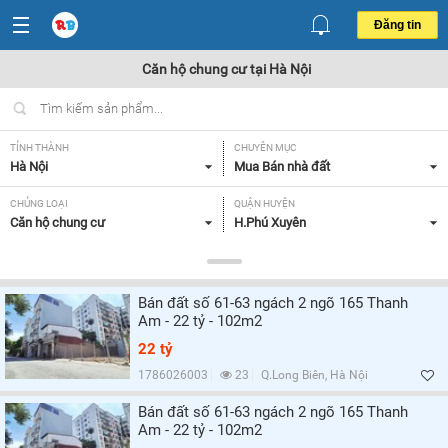
Đăng tin
Căn hộ chung cư tại Hà Nội
TỈNH THÀNH
CHUYÊN MỤC
Hà Nội
Mua Bán nhà đất
CHỦNG LOẠI
QUẬN HUYỆN
Căn hộ chung cư
H.Phú Xuyên
DIỆN TÍCH
MỨC GIÁ
< 70 m2,
Tất cả
Bán đất số 61-63 ngách 2 ngõ 165 Thanh
SỐ PHÒNG NGỦ
CĂN GÓC/ CĂN THƯỜNG
Am - 22 tỷ - 102m2
Tất cả
Tất cả
22 tỷ
HƯỚNG CỬA CHÍNH
HƯỚNG BAN CÔNG
1786026003
23
Q.Long Biên, Hà Nội
Tất cả
Tất cả
Bán đất số 61-63 ngách 2 ngõ 165 Thanh
Am - 22 tỷ - 102m2
GIẤY TỜ PHÁP LÝ
Tất cả