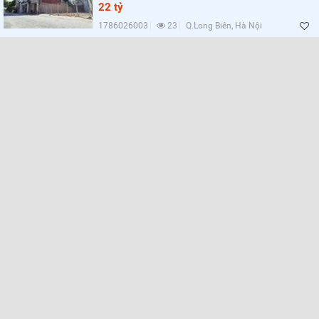
22 tỷ
1786026003
23
Q.Long Biên, Hà Nội
Lọc