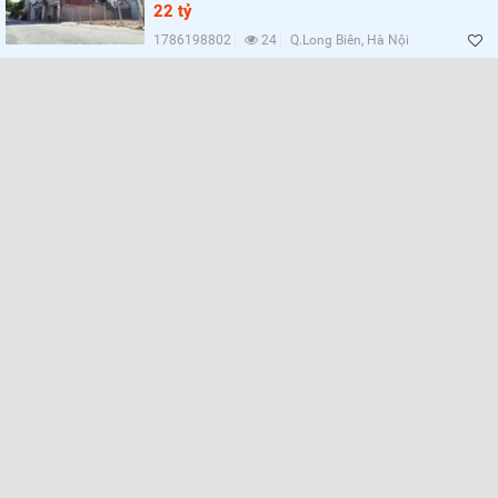
22 tỷ
1786198802
24
Q.Long Biên, Hà Nội
Lọc