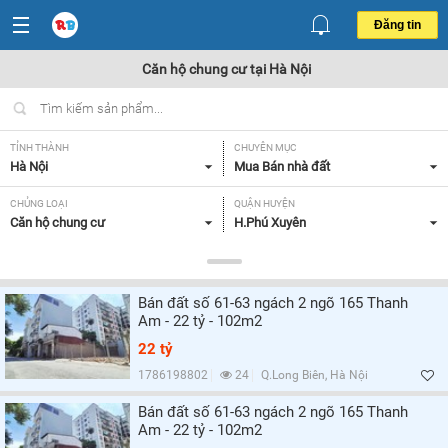
Đăng tin
Căn hộ chung cư tại Hà Nội
TỈNH THÀNH
CHUYÊN MỤC
Hà Nội
Mua Bán nhà đất
CHỦNG LOẠI
QUẬN HUYỆN
Căn hộ chung cư
H.Phú Xuyên
DIỆN TÍCH
MỨC GIÁ
Tất cả
Tất cả
Bán đất số 61-63 ngách 2 ngõ 165 Thanh
SỐ PHÒNG NGỦ
CĂN GÓC/ CĂN THƯỜNG
Am - 22 tỷ - 102m2
Tất cả
Tất cả
22 tỷ
HƯỚNG CỬA CHÍNH
HƯỚNG BAN CÔNG
1786198802
24
Q.Long Biên, Hà Nội
Tất cả
Đông Nam,
Bán đất số 61-63 ngách 2 ngõ 165 Thanh
Am - 22 tỷ - 102m2
GIẤY TỜ PHÁP LÝ
Tất cả