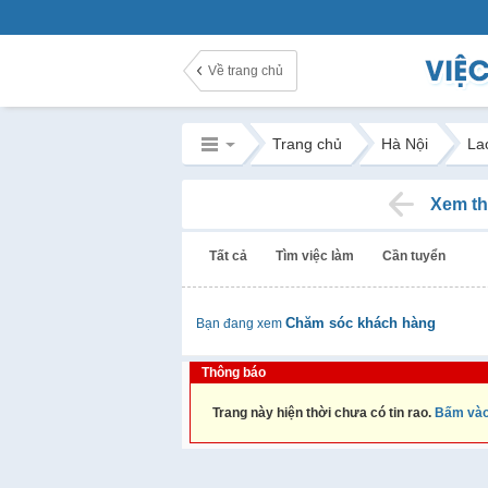
Về trang chủ
Trang chủ
Hà Nội
La
Xem th
Tất cả
Tìm việc làm
Cần tuyển
Chăm sóc khách hàng
Bạn đang xem
Thông báo
Trang này hiện thời chưa có tin rao.
Bấm vào