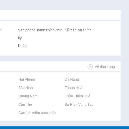
t
Văn phòng, hành chính, thư
Kế toán, tài chính
ký
Khác
Về đầu trang
Rao vặt tại Hải Phòng
Rao vặt tại Đà Nẵng
Rao vặt tại Bắc Ninh
Rao vặt tại Thanh Hoá
Rao vặt tại Quảng Nam
Rao vặt tại Thừa Thiên Huế
Rao vặt tại Cần Thơ
Rao vặt tại Bà Rịa - Vũng Tàu
Rao vặt tại Các tỉnh miền nam khác