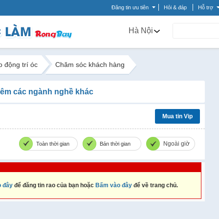
Đăng tin ưu tiên
Hỏi & đáp
Hỗ trợ
Hà Nội
o động trí óc
Chăm sóc khách hàng
êm các ngành nghề khác
Mua tin Vip
Ngoài giờ
Toàn thời gian
Bán thời gian
 đây
để đăng tin rao của bạn hoặc
Bấm vào đây
để về trang chủ.