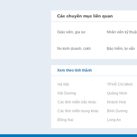
Các chuyên mục liên quan
Giáo viên, gia sư
Nhân viên kỹ thuậ
Nv kinh doanh, cskh
Bảo hiểm, tư vấn
Xem theo tỉnh thành
Rao vặt tại Hà Nội
Rao vặt tại TP.Hồ Chí Minh
Rao vặt tại Hải Dương
Rao vặt tại Quảng Ninh
Rao vặt tại Các tỉnh miền bắc khác
Rao vặt tại Khánh Hoà
Rao vặt tại Các tỉnh miền trung khác
Rao vặt tại Bình Dương
Rao vặt tại Đồng Nai
Rao vặt tại Long An