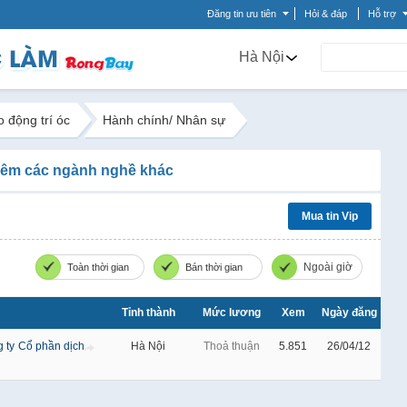
Đăng tin ưu tiên
Hỏi & đáp
Hỗ trợ
Hà Nội
o động trí óc
Hành chính/ Nhân sự
êm các ngành nghề khác
Mua tin Vip
Ngoài giờ
Toàn thời gian
Bán thời gian
Tỉnh thành
Mức lương
Xem
Ngày đăng
 ty Cổ phần dịch
Hà Nội
Thoả thuận
5.851
26/04/12