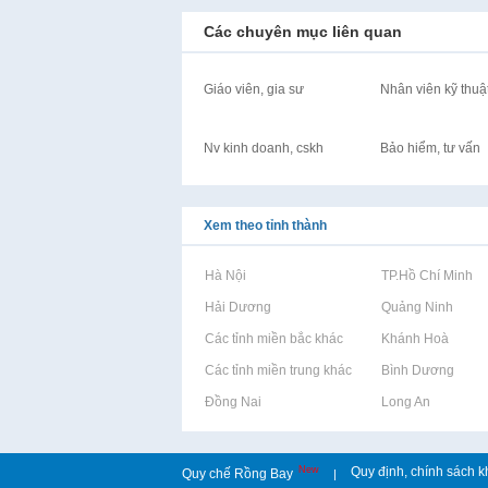
Các chuyên mục liên quan
Giáo viên, gia sư
Nhân viên kỹ thuậ
Nv kinh doanh, cskh
Bảo hiểm, tư vấn
Xem theo tỉnh thành
Rao vặt tại Hà Nội
Rao vặt tại TP.Hồ Chí Minh
Rao vặt tại Hải Dương
Rao vặt tại Quảng Ninh
Rao vặt tại Các tỉnh miền bắc khác
Rao vặt tại Khánh Hoà
Rao vặt tại Các tỉnh miền trung khác
Rao vặt tại Bình Dương
Rao vặt tại Đồng Nai
Rao vặt tại Long An
New
Quy định, chính sách k
Quy chế Rồng Bay
|