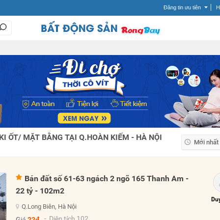
Đăng tin ưu tiên
H
I ỐT/ MẶT BẰNG TẠI Q.HOÀN KIẾM - HÀ NỘI
Mới nhất
Mới nhất
Giá tăng
Bán đất số 61-63 ngách 2 ngõ 165 Thanh Am -
Giá giảm
22 tỷ - 102m2
Duy
Q.Long Biên, Hà Nội
- Diện tích 102
Giá
22đ