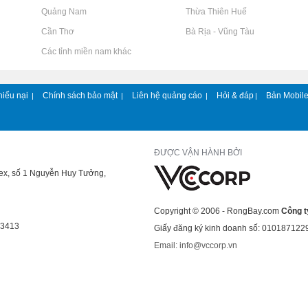
Rao vặt tại Quảng Nam
Rao vặt tại Thừa Thiên Huế
Rao vặt tại Cần Thơ
Rao vặt tại Bà Rịa - Vũng Tàu
Rao vặt tại Các tỉnh miền nam khác
hiếu nại
Chính sách bảo mật
Liên hệ quảng cáo
Hỏi & đáp
Bản Mobil
|
|
|
|
ĐƯỢC VẬN HÀNH BỞI
lex, số 1 Nguyễn Huy Tưởng,
Copyright © 2006 - RongBay.com
Công t
43413
Giấy đăng ký kinh doanh số: 010187122
Email: info@vccorp.vn