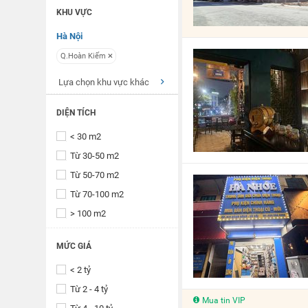
KHU VỰC
Hà Nội
Q.Hoàn Kiếm
Lựa chọn khu vực khác
DIỆN TÍCH
< 30 m2
Từ 30-50 m2
Từ 50-70 m2
Từ 70-100 m2
> 100 m2
MỨC GIÁ
< 2 tỷ
Từ 2 - 4 tỷ
Mua tin VIP