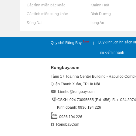
Rao vặt tại Các tỉnh miền bắc khác
Rao vặt tại Khánh Hoà
Rao vặt tại Các tỉnh miền trung khác
Rao vặt tại Bình Dương
Rao vặt tại Đồng Nai
Rao vặt tại Long An
New
Quy định, chính sách k
Quy chế Rồng Bay
|
Tìm kiếm nhanh
Rongbay.com
Tầng 17 Tòa nhà Center Building - Hapulico Comp
Quận Thanh Xuân, TP Hà Nội.
Lienhe@rongbay.com
CSKH: 024 73095555 (Ext: 456). Fax: 024 397
Kinh doanh: 0936 194 226
0936 194 226
RongbayCom