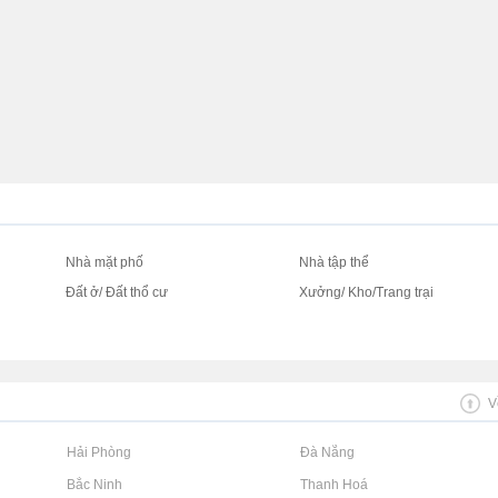
Nhà mặt phố
Nhà tập thể
Đất ở/ Đất thổ cư
Xưởng/ Kho/Trang trại
V
Rao vặt tại Hải Phòng
Rao vặt tại Đà Nẵng
Rao vặt tại Bắc Ninh
Rao vặt tại Thanh Hoá