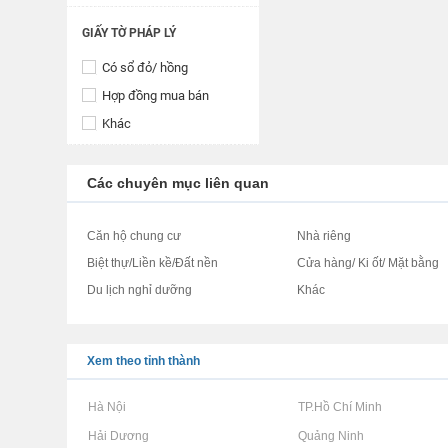
GIẤY TỜ PHÁP LÝ
Có sổ đỏ/ hồng
Hợp đồng mua bán
Khác
Các chuyên mục liên quan
Căn hộ chung cư
Nhà riêng
Biệt thự/Liền kề/Đất nền
Cửa hàng/ Ki ốt/ Mặt bằng
Du lịch nghỉ dưỡng
Khác
Xem theo tỉnh thành
Rao vặt tại Hà Nội
Rao vặt tại TP.Hồ Chí Minh
Rao vặt tại Hải Dương
Rao vặt tại Quảng Ninh