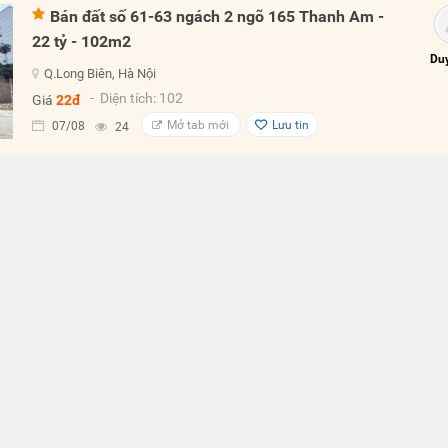
Bán đất số 61-63 ngách 2 ngõ 165 Thanh Am -
22 tỷ - 102m2
Duy
Q.Long Biên, Hà Nội
- Diện tích: 102
Giá
22đ
Mở tab mới
Lưu tin
07/08
24