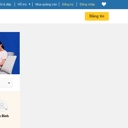
ỏi & đáp
Hỗ trợ
Mua quảng cáo
Đăng ký
Đăng nhập
Đăng tin
 dần
 dần
 Bình