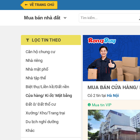
VỀ TRANG CHỦ
Mua bán nhà đất
LỌC TIN THEO
Căn hộ chung cư
Nhà riêng
Nhà mặt phố
Nhà tập thể
Biệt thự/Liền kề/Đất nền
MUA BÁN CỬA HÀNG/ K
Cửa hàng/ Ki ốt/ Mặt bằng
Có 2 tin tại
Hà Nội
Đất ở/ Đất thổ cư
Mua tin VIP
Xưởng/ Kho/Trang trại
Du lịch nghỉ dưỡng
Khác