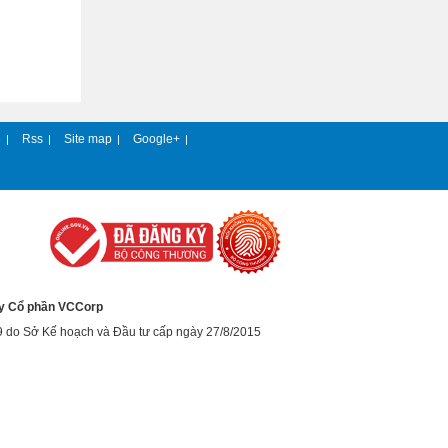
e
Rss
Site map
Google+
|
|
|
|
y Cổ phần VCCorp
9 do Sở Kế hoạch và Đầu tư cấp ngày 27/8/2015