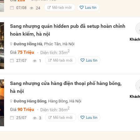
Mở tab mới
Lưu tin
07/08
24
Sang nhượng quán hidden pub đã setup hoàn chỉnh
hoàn kiếm, hà nội
Khách
Đường Hồng Hà
, Phúc Tân, Hà Nội
2
Giá
75 Triệu
- Diện tích: 35m
Mở tab mới
Lưu tin
27/07
1
Sang nhượng cửa hàng điện thoại phố hàng bông,
hà nội
Khách
Đường Hàng Bông
, Hàng Bông, Hà Nội
2
Giá
90 Triệu
- Diện tích: 36m
Mở tab mới
Lưu tin
25/07
3