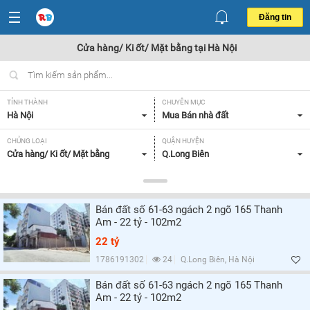
Đăng tin
Cửa hàng/ Ki ốt/ Mặt bằng tại Hà Nội
TỈNH THÀNH
CHUYÊN MỤC
Hà Nội
Mua Bán nhà đất
CHỦNG LOẠI
QUẬN HUYỆN
Cửa hàng/ Ki ốt/ Mặt bằng
Q.Long Biên
DIỆN TÍCH
MỨC GIÁ
Tất cả
Từ 2 - 4 tỷ,
Bán đất số 61-63 ngách 2 ngõ 165 Thanh
MẶT TIỀN
HƯỚNG
Am - 22 tỷ - 102m2
Tất cả
Tất cả
22 tỷ
GIẤY TỜ PHÁP LÝ
1786191302
24
Q.Long Biên, Hà Nội
Tất cả
Bán đất số 61-63 ngách 2 ngõ 165 Thanh
Am - 22 tỷ - 102m2