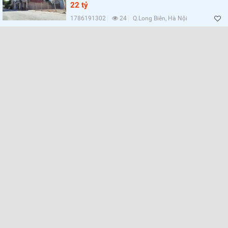
Lọc
22 tỷ
1786191302
24
Q.Long Biên, Hà Nội