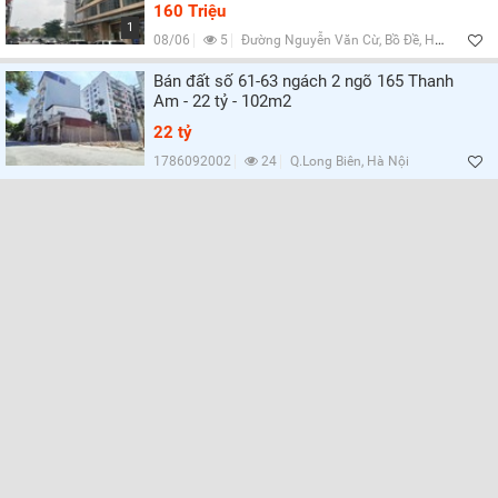
Lọc
160 Triệu
1
08/06
5
Đường Nguyễn Văn Cừ, Bồ Đề, Hà Nội
Bán đất số 61-63 ngách 2 ngõ 165 Thanh
Am - 22 tỷ - 102m2
22 tỷ
1786092002
24
Q.Long Biên, Hà Nội