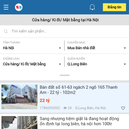
Đăng tin
Cửa hàng/ Ki ốt/ Mặt bằng tại Hà Nội
TỈNH THÀNH
CHUYÊN MỤC
Hà Nội
Mua Bán nhà đất
CHỦNG LOẠI
QUẬN HUYỆN
Cửa hàng/ Ki ốt/ Mặt bằng
Q.Long Biên
DIỆN TÍCH
MỨC GIÁ
Tất cả
Tất cả
Bán đất số 61-63 ngách 2 ngõ 165 Thanh
MẶT TIỀN
HƯỚNG
Am - 22 tỷ - 102m2
Từ 5-7m,
Tất cả
22 tỷ
GIẤY TỜ PHÁP LÝ
1786092002
24
Q.Long Biên, Hà Nội
Tất cả
Sang nhượng tiệm giặt là đang hoạt động
ổn định tại long biên, hà nội hơn 100tr