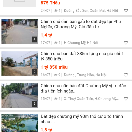
Lọc
875 Triệu
24/07
4
Đường Bắc Sơn, Xuân Mai, Hà Nội
Chính chủ cần bán gấp lô đất đẹp tại Phú
Nghĩa, Chương Mỹ. Giá đầu tư
1,4 tỷ
4
17/07
4
H.Chương Mỹ, Hà Nội
Chính chủ bán đất 385m tặng nhà giá chỉ 1
tỷ 850 triệu
1 tỷ 850 triệu
5
16/07
9
Đường , Trung Hòa, Hà Nội
Chính chủ cần bán đất Chương Mỹ vị trí đắc
địa tiện ích ngập...
15/07
5
X. Thuỷ Xuân Tiên, H.Chương Mỹ, Hà Nội
3
Đất đẹp chương mỹ 90m thổ cư ô tô tránh
nhau ...
1,3 tỷ