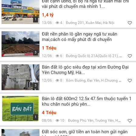
Đất cạnh ubnd, đi bộ ra ngã tư xuân mai chỉ
vài phút di chuyển mà nhỉnh 1...
1,4 tỷ
1
13/06
4
Đường 201, Xuân Mai, Hà Nội
Đất nền phân lô gần ngay ngã tư xuân
mai,cách có mấy phút đi di chuyển
1 Triệu
3
12/06
6
Đường Quốc lộ 21A(Quốc lộ 21), Xuân Mai, Hà Nội
Bán đất lô góc siêu đẹp tại xóm Đường Đại
Yên Chương Mỹ, Hà...
12/06
8
Xóm Đường, Đại Yên, H.Chương Mỹ, Hà Nội
3
Bán lô đất 600m2 12.5x 47.5m thuộc tuyến 1
khu chăn nuôi phù yên...
4 Triệu
1
08/06
10
Đường Phù Yên, Trường Yên, Hà Nội
Đất sóc sơn, giữ tiền an toàn hơn gửi ngân