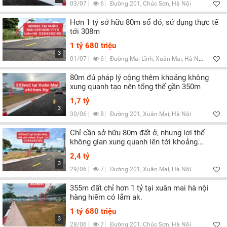
03/07
6
Đường 201, Chúc Sơn, Hà Nội
Hơn 1 tỷ sở hữu 80m sổ đỏ, sử dụng thực tế
tới 308m
1 tỷ 680 triệu
3
01/07
6
Đường Mai Lĩnh, Xuân Mai, Hà Nội
80m đủ pháp lý cộng thêm khoảng không
xung quanh tạo nên tổng thể gần 350m
1,7 tỷ
3
30/06
8
Đường 201, Xuân Mai, Hà Nội
Chỉ cần sở hữu 80m đất ở, nhưng lợi thế
không gian xung quanh lên tới khoảng...
2,4 tỷ
3
29/06
7
Đường 201, Xuân Mai, Hà Nội
355m đất chỉ hơn 1 tỷ tại xuân mai hà nội
hàng hiếm có lắm ak.
1 tỷ 680 triệu
3
28/06
7
Đường 201, Chúc Sơn, Hà Nội