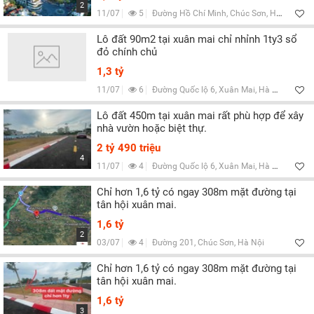
2
11/07
5
Đường Hồ Chí Minh, Chúc Sơn, Hà Nội
Lô đất 90m2 tại xuân mai chỉ nhỉnh 1ty3 sổ
đỏ chính chủ
1,3 tỷ
11/07
6
Đường Quốc lộ 6, Xuân Mai, Hà Nội
Lô đất 450m tại xuân mai rất phù hợp để xây
nhà vườn hoặc biệt thự.
2 tỷ 490 triệu
4
11/07
4
Đường Quốc lộ 6, Xuân Mai, Hà Nội
Chỉ hơn 1,6 tỷ có ngay 308m mặt đường tại
tân hội xuân mai.
1,6 tỷ
2
03/07
4
Đường 201, Chúc Sơn, Hà Nội
Chỉ hơn 1,6 tỷ có ngay 308m mặt đường tại
tân hội xuân mai.
1,6 tỷ
3