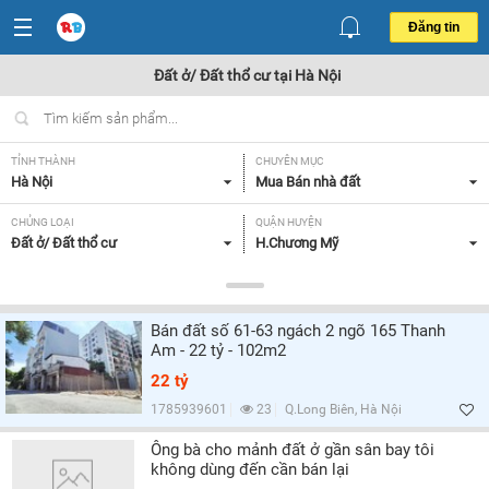
Đăng tin
Đất ở/ Đất thổ cư tại Hà Nội
TỈNH THÀNH
CHUYÊN MỤC
Hà Nội
Mua Bán nhà đất
CHỦNG LOẠI
QUẬN HUYỆN
Đất ở/ Đất thổ cư
H.Chương Mỹ
DIỆN TÍCH
MỨC GIÁ
Tất cả
Tất cả
Bán đất số 61-63 ngách 2 ngõ 165 Thanh
HƯỚNG
MẶT TIỀN
Am - 22 tỷ - 102m2
Tất cả
Tất cả
22 tỷ
GIẤY TỜ PHÁP LÝ
1785939601
23
Q.Long Biên, Hà Nội
Tất cả
Ông bà cho mảnh đất ở gần sân bay tôi
không dùng đến cần bán lại