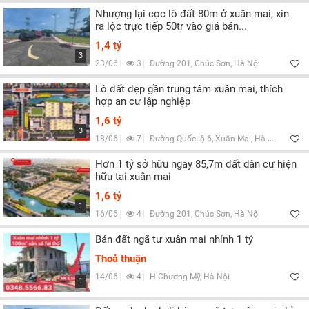
Nhượng lại cọc lô đất 80m ở xuân mai, xin
ra lộc trực tiếp 50tr vào giá bán...
1,4 tỷ
3
23/06
3
Đường 201, Chúc Sơn, Hà Nội
Lô đất đẹp gần trung tâm xuân mai, thích
hợp an cư lập nghiệp
1,6 tỷ
3
18/06
7
Đường Quốc lộ 6, Xuân Mai, Hà Nội
Hơn 1 tỷ sở hữu ngay 85,7m đất dân cư hiện
hữu tại xuân mai
1,6 tỷ
1
16/06
4
Đường 201, Chúc Sơn, Hà Nội
Bán đất ngã tư xuân mai nhỉnh 1 tỷ
Thoả thuận
14/06
4
H.Chương Mỹ, Hà Nội
1