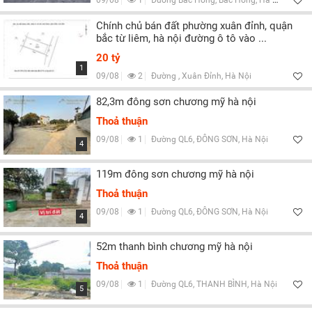
09/08
1
Đường Bắc Hồng, Bắc Hồng, Hà Nội
Chính chủ bán đất phường xuân đỉnh, quận
bắc từ liêm, hà nội đường ô tô vào ...
20 tỷ
1
09/08
2
Đường , Xuân Đỉnh, Hà Nội
82,3m đông sơn chương mỹ hà nội
Thoả thuận
09/08
1
Đường QL6, ĐÔNG SƠN, Hà Nội
4
119m đông sơn chương mỹ hà nội
Thoả thuận
09/08
1
Đường QL6, ĐÔNG SƠN, Hà Nội
4
52m thanh bình chương mỹ hà nội
Thoả thuận
09/08
1
Đường QL6, THANH BÌNH, Hà Nội
5