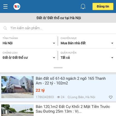
Đăng tin
Đất ở/ Đất thổ cư tại Hà Nội
TỈNH THÀNH
CHUYÊN MỤC
Hà Nội
Mua Bán nhà đất
CHỦNG LOẠI
QUẬN HUYỆN
Đất ở/ Đất thổ cư
Tất cả
DIỆN TÍCH
MỨC GIÁ
Tất cả
Từ 2 - 4 tỷ,
Bán đất số 61-63 ngách 2 ngõ 165 Thanh
HƯỚNG
MẶT TIỀN
Am - 22 tỷ - 102m2
Tất cả
Tất cả
22 tỷ
GIẤY TỜ PHÁP LÝ
1786342803
24
Q.Long Biên, Hà Nội
Tất cả
Bán 120,1m2 Đất Cự Khối 2 Mặt Tiền Trước
Sau Đường 25m 13m : Vị...