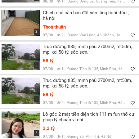
08/08
1
Đường Đồng Lai, Quang Tiến, Hà Nội
Chính chủ cần bán đất yên lũng hoài đức ,
hà nội
Thoả thuận
2
07/08
2
Đường Vân Lũng, An Khánh, Hà Nội
Trục đường tl35, minh phú 2700m2, mt50m,
mp, kd, 58 tỷ, sóc sơn.
58 tỷ
5
07/08
1
Đường Tỉnh lộ 135, Minh Phú, Hà Nội
Trục đường tl35, minh phú 2700m2, mt50m,
mp, kd, 58 tỷ, sóc sơn.
58 tỷ
5
07/08
2
Đường Tỉnh lộ 135, Minh Phú, Hà Nội
Lô góc 2 măt tiền diện tích 111 m fun thổ cư
pháp lý chuẩn vị chí...
3,3 tỷ
5
07/08
1
Đường 35, Minh Trí, Hà Nội