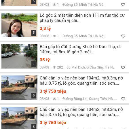
5
08/08
1
Đường 35, Minh Trí, Hà Nội
Lô góc 2 măt tiền diện tích 111 m fun thổ cư
pháp lý chuẩn vị chí...
3,3 tỷ
5
08/08
1
Đường 35, Minh Trí, Hà Nội
Bán gấp lô đất Dương Khuê Lê Đức Thọ, dt
140m, mt 8m, lô góc 2 mặt...
35 tỷ
1
08/08
282
65 Mai Dịch, Q.Cầu Giấy, Hà Nội
Chủ cần lo việc nên bán 104m2, mt8.3m, nở
hậu, 3.75 tỷ, lô góc, quang tiến, sóc sơn,...
3 tỷ 750 triệu
5
08/08
1
Đường Đồng Lai, Quang Tiến, Hà Nội
Chủ cần lo việc nên bán 104m2, mt8.3m, nở
hậu, 3.75 tỷ, lô góc, quang tiến, sóc sơn,...
3 tỷ 750 triệu
5