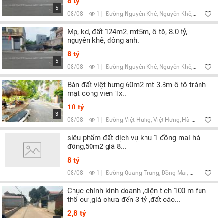
8 tỷ
5
08/08
1
Đường Nguyên Khê, Nguyên Khê, Hà Nội
Mp, kd, đất 124m2, mt5m, ô tô, 8.0 tỷ,
nguyên khê, đông anh.
8 tỷ
5
08/08
1
Đường Nguyên Khê, Nguyên Khê, Hà Nội
Bán đất việt hưng 60m2 mt 3.8m ô tô tránh
mặt công viên 1x...
10 tỷ
3
08/08
1
Đường Việt Hưng, Việt Hưng, Hà Nội
siêu phẩm đất dịch vụ khu 1 đồng mai hà
đông,50m2 giá 8...
8 tỷ
08/08
1
Đường Quang Trung, Đồng Mai, Hà Nội
Chục chính kinh doanh ,diện tích 100 m fun
thổ cư ,giá chưa đến 3 tỷ ,đất các...
2,8 tỷ