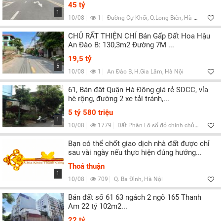
Lọc
45 tỷ
1
10/08
1
Đường Cự Khối, Q.Long Biên, Hà Nội
CHỦ RẤT THIỆN CHÍ Bán Gấp Đất Hoa Hậu
An Đào B: 130,3m2 Đường 7M ...
19,5 tỷ
5
10/08
1
An Đào B, H.Gia Lâm, Hà Nội
61, Bán đât Quận Hà Đông giá rẻ SDCC, vỉa
hè rộng, đường 2 xe tải tránh,...
5 tỷ 580 triệu
1
10/08
1779
Đất Phân Lô sổ đỏ chính chủ, Q.Hà Đông, Hà Nội, Q.Hà Đông, Hà Nội
Bạn có thể chốt giao dịch nhà đất được chỉ
sau vài ngày nếu thực hiện đúng hướng...
Thoả thuận
1
10/08
709
Q. Ba Đình, Hà Nội
Bán đất số 61 63 ngách 2 ngõ 165 Thanh
Am 22 tỷ 102m2...
22 tỷ