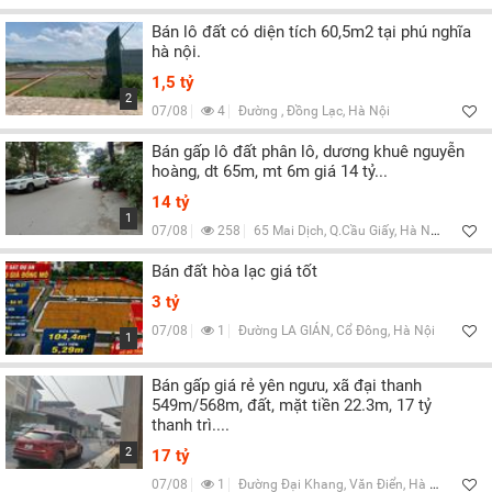
Bán lô đất có diện tích 60,5m2 tại phú nghĩa
hà nội.
1,5 tỷ
2
07/08
4
Đường , Đồng Lạc, Hà Nội
Bán gấp lô đất phân lô, dương khuê nguyễn
hoàng, dt 65m, mt 6m giá 14 tỷ...
14 tỷ
1
07/08
258
65 Mai Dịch, Q.Cầu Giấy, Hà Nội
Bán đất hòa lạc giá tốt
3 tỷ
07/08
1
Đường LA GIÁN, Cổ Đông, Hà Nội
1
Bán gấp giá rẻ yên ngưu, xã đại thanh
549m/568m, đất, mặt tiền 22.3m, 17 tỷ
thanh trì....
2
17 tỷ
07/08
1
Đường Đại Khang, Văn Điển, Hà Nội