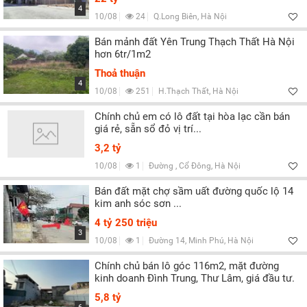
4
10/08
24
Q.Long Biên, Hà Nội
Bán mảnh đất Yên Trung Thạch Thất Hà Nội
hơn 6tr/1m2
Thoả thuận
4
10/08
251
H.Thạch Thất, Hà Nội
Chính chủ em có lô đất tại hòa lạc cần bán
giá rẻ, sẵn sổ đỏ vị trí...
3,2 tỷ
10/08
1
Đường , Cổ Đông, Hà Nội
Bán đất mặt chợ sầm uất đường quốc lộ 14
kim anh sóc sơn ...
4 tỷ 250 triệu
3
10/08
1
Đường 14, Minh Phú, Hà Nội
Chính chủ bán lô góc 116m2, mặt đường
kinh doanh Đình Trung, Thư Lâm, giá đầu tư.
5,8 tỷ