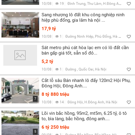
6
10/08
19
Đình Trung, Thư Lâm, H.Đông Anh, Hà Nội
Sang nhượng lô đất khu công nghiệp ninh
hiệp phù đổng, gia lâm hà nội ...
17,9 tỷ
5
10/08
1
Đường Ninh Hiệp, Phù Đổng, Hà Nội
Sát metro phú cát hòa lạc em có lô đất cần
bán gấp giá tốt, sẵn sổ đỏ...
5,2 tỷ
10/08
1
Đường , Quốc Oai, Hà Nội
Cắt lỗ sâu Bán nhanh lô đấy 120m2 Hội Phụ,
Đông Hội, Đông Anh....
8 tỷ 880 triệu
7
10/08
14
Đông Hội, H.Đông Anh, Hà Nội
Lõi vin bắc hồng, 95m2, mt5m, 6.25 tỷ, ô tô
to, bìa làng, bắc hồng, đông anh....
6 tỷ 250 triệu
5