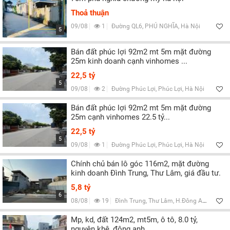
Thoả thuận
09/08
1
Đường QL6, PHÚ NGHĨA, Hà Nội
5
Bán đất phúc lợi 92m2 mt 5m mặt đường
25m kinh doanh cạnh vinhomes ...
22,5 tỷ
5
09/08
2
Đường Phúc Lợi, Phúc Lợi, Hà Nội
Bán đất phúc lợi 92m2 mt 5m mặt đường
25m cạnh vinhomes 22.5 tỷ...
22,5 tỷ
5
09/08
1
Đường Phúc Lợi, Phúc Lợi, Hà Nội
Chính chủ bán lô góc 116m2, mặt đường
kinh doanh Đình Trung, Thư Lâm, giá đầu tư.
5,8 tỷ
6
08/08
19
Đình Trung, Thư Lâm, H.Đông Anh, Hà Nội
Mp, kd, đất 124m2, mt5m, ô tô, 8.0 tỷ,
nguyên khê, đông anh.