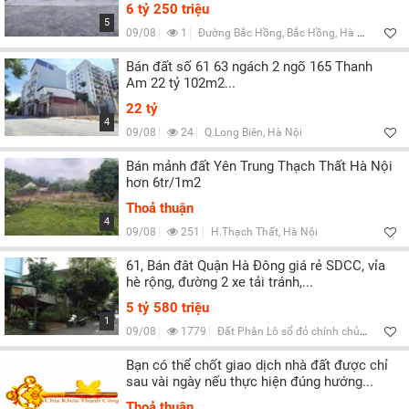
Lọc
6 tỷ 250 triệu
5
09/08
1
Đường Bắc Hồng, Bắc Hồng, Hà Nội
Bán đất số 61 63 ngách 2 ngõ 165 Thanh
Am 22 tỷ 102m2...
22 tỷ
4
09/08
24
Q.Long Biên, Hà Nội
Bán mảnh đất Yên Trung Thạch Thất Hà Nội
hơn 6tr/1m2
Thoả thuận
4
09/08
251
H.Thạch Thất, Hà Nội
61, Bán đât Quận Hà Đông giá rẻ SDCC, vỉa
hè rộng, đường 2 xe tải tránh,...
5 tỷ 580 triệu
1
09/08
1779
Đất Phân Lô sổ đỏ chính chủ, Q.Hà Đông, Hà Nội, Q.Hà Đông, Hà Nội
Bạn có thể chốt giao dịch nhà đất được chỉ
sau vài ngày nếu thực hiện đúng hướng...
Thoả thuận