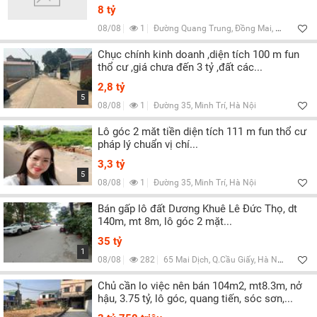
8 tỷ
08/08
1
Đường Quang Trung, Đồng Mai, Hà Nội
Chục chính kinh doanh ,diện tích 100 m fun
thổ cư ,giá chưa đến 3 tỷ ,đất các...
2,8 tỷ
5
08/08
1
Đường 35, Minh Trí, Hà Nội
Lô góc 2 măt tiền diện tích 111 m fun thổ cư
pháp lý chuẩn vị chí...
3,3 tỷ
5
08/08
1
Đường 35, Minh Trí, Hà Nội
Bán gấp lô đất Dương Khuê Lê Đức Thọ, dt
140m, mt 8m, lô góc 2 mặt...
35 tỷ
1
08/08
282
65 Mai Dịch, Q.Cầu Giấy, Hà Nội
Chủ cần lo việc nên bán 104m2, mt8.3m, nở
hậu, 3.75 tỷ, lô góc, quang tiến, sóc sơn,...