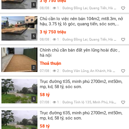
3 tỷ 750 triệu
5
08/08
1
Đường Đồng Lai, Quang Tiến, Hà Nội
Chủ cần lo việc nên bán 104m2, mt8.3m, nở
hậu, 3.75 tỷ, lô góc, quang tiến, sóc sơn,...
3 tỷ 750 triệu
5
08/08
1
Đường Đồng Lai, Quang Tiến, Hà Nội
Chính chủ cần bán đất yên lũng hoài đức ,
hà nội
Thoả thuận
2
07/08
2
Đường Vân Lũng, An Khánh, Hà Nội
Trục đường tl35, minh phú 2700m2, mt50m,
mp, kd, 58 tỷ, sóc sơn.
58 tỷ
5
07/08
1
Đường Tỉnh lộ 135, Minh Phú, Hà Nội
Trục đường tl35, minh phú 2700m2, mt50m,
mp, kd, 58 tỷ, sóc sơn.
58 tỷ