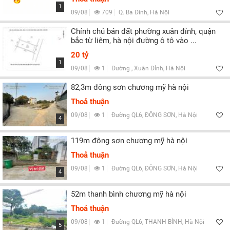
1
09/08
709
Q. Ba Đình, Hà Nội
Chính chủ bán đất phường xuân đỉnh, quận
bắc từ liêm, hà nội đường ô tô vào ...
20 tỷ
1
09/08
1
Đường , Xuân Đỉnh, Hà Nội
82,3m đông sơn chương mỹ hà nội
Thoả thuận
09/08
1
Đường QL6, ĐÔNG SƠN, Hà Nội
4
119m đông sơn chương mỹ hà nội
Thoả thuận
09/08
1
Đường QL6, ĐÔNG SƠN, Hà Nội
4
52m thanh bình chương mỹ hà nội
Thoả thuận
09/08
1
Đường QL6, THANH BÌNH, Hà Nội
5