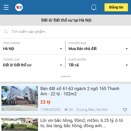
Đăng tin
Đất ở/ Đất thổ cư tại Hà Nội
TỈNH THÀNH
CHUYÊN MỤC
Hà Nội
Mua Bán nhà đất
CHỦNG LOẠI
QUẬN HUYỆN
Đất ở/ Đất thổ cư
Tất cả
DIỆN TÍCH
MỨC GIÁ
Tất cả
Tất cả
Bán đất số 61-63 ngách 2 ngõ 165 Thanh
HƯỚNG
MẶT TIỀN
Am - 22 tỷ - 102m2
Tất cả
Tất cả
22 tỷ
GIẤY TỜ PHÁP LÝ
1786285202
24
Q.Long Biên, Hà Nội
Khác,
Lõi vin bắc hồng, 95m2, mt5m, 6.25 tỷ, ô tô
to, bìa làng, bắc hồng, đông anh....