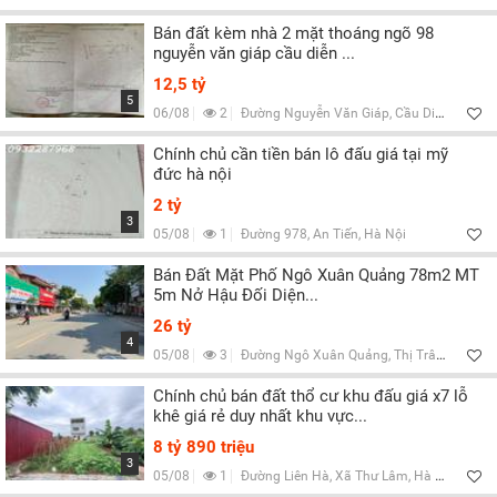
Bán đất kèm nhà 2 mặt thoáng ngõ 98
nguyễn văn giáp cầu diễn ...
12,5 tỷ
5
06/08
2
Đường Nguyễn Văn Giáp, Cầu Diễn, Hà Nội
Chính chủ cần tiền bán lô đấu giá tại mỹ
đức hà nội
2 tỷ
3
05/08
1
Đường 978, An Tiến, Hà Nội
Bán Đất Mặt Phố Ngô Xuân Quảng 78m2 MT
5m Nở Hậu Đối Diện...
26 tỷ
4
05/08
3
Đường Ngô Xuân Quảng, Thị Trâu Quỳ, H.Gia Lâm, Hà Nội
Chính chủ bán đất thổ cư khu đấu giá x7 lỗ
khê giá rẻ duy nhất khu vực...
8 tỷ 890 triệu
3
05/08
1
Đường Liên Hà, Xã Thư Lâm, Hà Nội