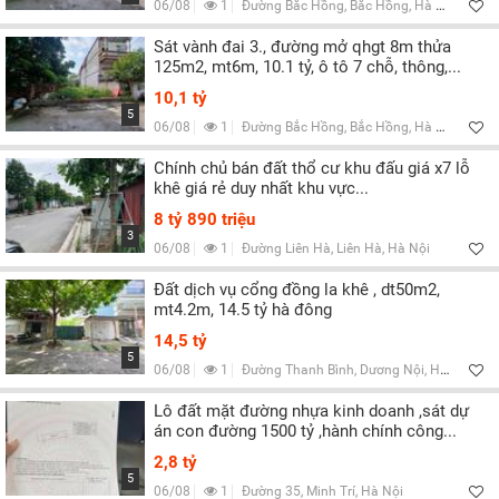
06/08
1
Đường Bắc Hồng, Bắc Hồng, Hà Nội
Sát vành đai 3., đường mở qhgt 8m thửa
125m2, mt6m, 10.1 tỷ, ô tô 7 chỗ, thông,...
10,1 tỷ
5
06/08
1
Đường Bắc Hồng, Bắc Hồng, Hà Nội
Chính chủ bán đất thổ cư khu đấu giá x7 lỗ
khê giá rẻ duy nhất khu vực...
8 tỷ 890 triệu
3
06/08
1
Đường Liên Hà, Liên Hà, Hà Nội
Đất dịch vụ cổng đồng la khê , dt50m2,
mt4.2m, 14.5 tỷ hà đông
14,5 tỷ
5
06/08
1
Đường Thanh Bình, Dương Nội, Hà Nội
Lô đất mặt đường nhựa kinh doanh ,sát dự
án con đường 1500 tỷ ,hành chính công...
2,8 tỷ
5
06/08
1
Đường 35, Minh Trí, Hà Nội