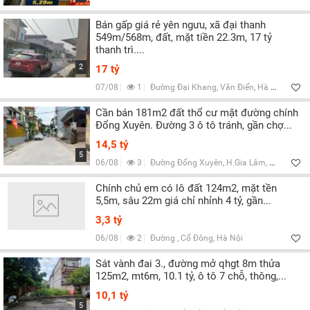
Bán gấp giá rẻ yên ngưu, xã đại thanh
549m/568m, đất, mặt tiền 22.3m, 17 tỷ
thanh trì....
2
17 tỷ
07/08
1
Đường Đại Khang, Văn Điển, Hà Nội
Cần bán 181m2 đất thổ cư mặt đường chính
Đổng Xuyên. Đường 3 ô tô tránh, gần chợ...
14,5 tỷ
5
06/08
3
Đường Đổng Xuyên, H.Gia Lâm, Hà Nội
Chính chủ em có lô đất 124m2, mặt tền
5,5m, sâu 22m giá chỉ nhỉnh 4 tỷ, gần...
3,3 tỷ
06/08
2
Đường , Cổ Đông, Hà Nội
Sát vành đai 3., đường mở qhgt 8m thửa
125m2, mt6m, 10.1 tỷ, ô tô 7 chỗ, thông,...
10,1 tỷ
5