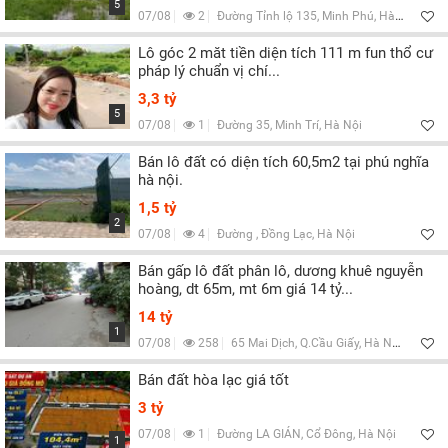
5
07/08
2
Đường Tỉnh lộ 135, Minh Phú, Hà Nội
Lô góc 2 măt tiền diện tích 111 m fun thổ cư
pháp lý chuẩn vị chí...
3,3 tỷ
5
07/08
1
Đường 35, Minh Trí, Hà Nội
Bán lô đất có diện tích 60,5m2 tại phú nghĩa
hà nội.
1,5 tỷ
2
07/08
4
Đường , Đồng Lạc, Hà Nội
Bán gấp lô đất phân lô, dương khuê nguyễn
hoàng, dt 65m, mt 6m giá 14 tỷ...
14 tỷ
1
07/08
258
65 Mai Dịch, Q.Cầu Giấy, Hà Nội
Bán đất hòa lạc giá tốt
3 tỷ
07/08
1
Đường LA GIÁN, Cổ Đông, Hà Nội
1