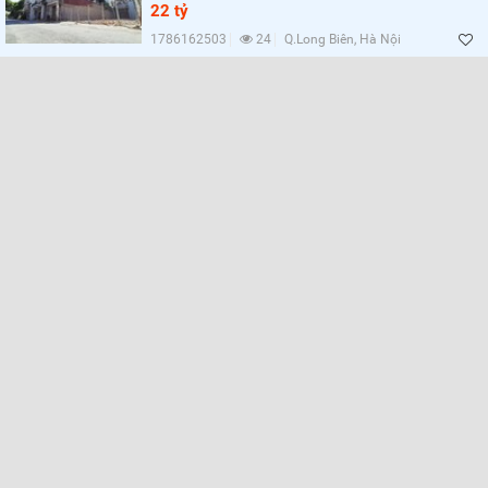
22 tỷ
1786162503
24
Q.Long Biên, Hà Nội
Lọc