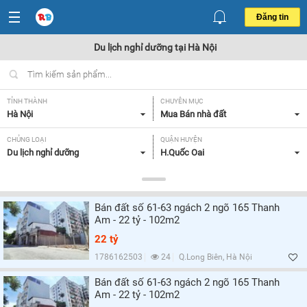
Đăng tin
Du lịch nghỉ dưỡng tại Hà Nội
TỈNH THÀNH
CHUYÊN MỤC
Hà Nội
Mua Bán nhà đất
CHỦNG LOẠI
QUẬN HUYỆN
Du lịch nghỉ dưỡng
H.Quốc Oai
DIỆN TÍCH
MỨC GIÁ
Tất cả
Tất cả
Bán đất số 61-63 ngách 2 ngõ 165 Thanh
LOẠI HÌNH
HƯỚNG
Am - 22 tỷ - 102m2
Tất cả
Đông Bắc,
22 tỷ
SỐ PHÒNG NGỦ
GIẤY TỜ PHÁP LÝ
1786162503
24
Q.Long Biên, Hà Nội
Tất cả
Tất cả
Bán đất số 61-63 ngách 2 ngõ 165 Thanh
Am - 22 tỷ - 102m2
HIỆN TRẠNG XÂY DỰNG
Tất cả