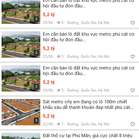
Em cần bán lô đất khu vực metro phú cát cơ
hội đầu tư đón đầu...
5,2 tỷ
3
29/06
5
Đường , Quốc Oai, Hà Nội
Em cần bán lô đất khu vực metro phú cát cơ
hội đầu tư đón đầu...
5,2 tỷ
3
25/06
5
Đường , Quốc Oai, Hà Nội
Em cần bán lô đất khu vực metro phú cát cơ
hội đầu tư đón đầu...
5,2 tỷ
3
24/06
5
Đường , Quốc Oai, Hà Nội
Sát metro city em đang có lô 100m chiết
khấu sâu dễ thanh khoản đẹp nhất phú cát...
5,2 tỷ
3
22/06
7
Đường , Quốc Oai, Hà Nội
Đất thổ cư tại Phú Mãn, giá cực chất 8 triệu