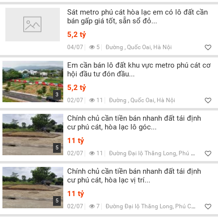
Sát metro phú cát hòa lạc em có lô đất cần
bán gấp giá tốt, sẵn sổ đỏ...
5,2 tỷ
04/07
5
Đường , Quốc Oai, Hà Nội
Em cần bán lô đất khu vực metro phú cát cơ
hội đầu tư đón đầu...
5,2 tỷ
3
02/07
11
Đường , Quốc Oai, Hà Nội
Chính chủ cần tiền bán nhanh đất tái định
cư phú cát, hòa lạc lô góc...
11 tỷ
5
02/07
11
Đường Đại lộ Thăng Long, Phú Cát, Hà Nội
Chính chủ cần tiền bán nhanh đất tái định
cư phú cát, hòa lạc vị trí...
11 tỷ
5
02/07
7
Đường Đại lộ Thăng Long, Phú Cát, Hà Nội