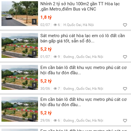
Nhỉnh 2 tỷ sở hữu 100m2 gần TT Hòa lạc
,gần Metro,điểm Bus và CNC
1,8 tỷ
5
02/07
6
H.Quốc Oai, Hà Nội
Sát metro phú cát hòa lạc em có lô đất cần
bán gấp giá tốt, sẵn sổ đỏ...
5,2 tỷ
3
01/07
9
Đường , Quốc Oai, Hà Nội
Em cần bán lô đất khu vực metro phú cát cơ
hội đầu tư đón đầu...
5,2 tỷ
3
30/06
7
Đường , Quốc Oai, Hà Nội
Em cần bán lô đất khu vực metro phú cát cơ
hội đầu tư đón đầu...
5,2 tỷ
3
29/06
6
Đường , Quốc Oai, Hà Nội