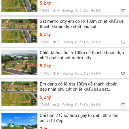
5,2 tỷ
2
15/06
4
Đường , Quốc Oai, Hà Nội
Sát metro city em có lô 100m chiết khấu dễ
thanh khoản đẹp nhất phú cát
5,2 tỷ
2
15/06
7
Đường , Quốc Oai, Hà Nội
Chiết khấu sâu lô 100m dễ thanh khoản đẹp
nhất phú cát sát metro city
5,2 tỷ
3
14/06
6
Đường , Quốc Oai, Hà Nội
Em đang có lô đát 100m dễ thanh khoản
đẹp nhất phú cát chiết khấu sâu sát...
5,2 tỷ
2
13/06
3
Đường , Quốc Oai, Hà Nội
Chỉ hơn 2 tỷ sở hữu ngay lô đất 100m thổ
cư, vị trí đẹp...
2 tỷ