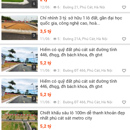
5
12/06
6
Đường 21, Phú Cát, Hà Nội
Chỉ nhỉnh 3 tỷ. sở hữu 1 lô đất, gần đại học
quốc gia, công nghệ cao, hoà...
3,5 tỷ
3
11/06
5
Đường 21A, Phú Cát, Hà Nội
Hiếm có quỹ đất phú cát sát đường tỉnh
446, đhqg, đh bách khoa, đh gtvt
5,2 tỷ
3
11/06
3
Đường ĐT 466, Phú Cát, Hà Nội
Hiếm có quỹ đất phú cát sát đường tỉnh
446, đhqg, đh bách khoa, đh gtvt
5,2 tỷ
3
11/06
2
Đường ĐT 466, Phú Cát, Hà Nội
Chiết khấu sâu lô 100m dễ thanh khoản đẹp
nhất phú cát sát metro city
5,2 tỷ