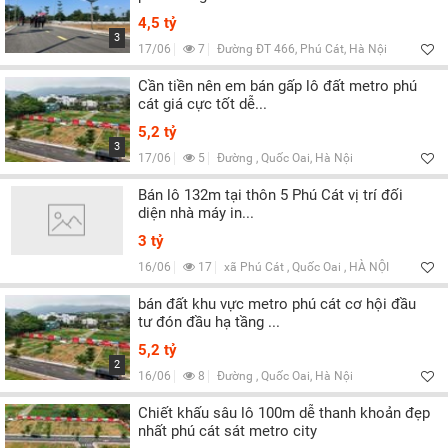
4,5 tỷ
3
17/06
7
Đường ĐT 466, Phú Cát, Hà Nội
Cần tiền nên em bán gấp lô đất metro phú
cát giá cực tốt dễ...
5,2 tỷ
3
17/06
5
Đường , Quốc Oai, Hà Nội
Bán lô 132m tại thôn 5 Phú Cát vị trí đối
diện nhà máy in...
3 tỷ
16/06
17
xã Phú Cát , Quốc Oai , HÀ NỘI
bán đất khu vực metro phú cát cơ hội đầu
tư đón đầu hạ tầng ...
5,2 tỷ
2
16/06
8
Đường , Quốc Oai, Hà Nội
Chiết khấu sâu lô 100m dễ thanh khoản đẹp
nhất phú cát sát metro city