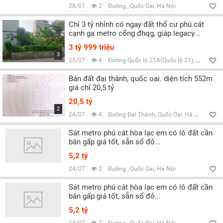
28/07
2
Đường , Quốc Oai, Hà Nội
Chỉ 3 tỷ nhỉnh có ngay đất thổ cư phú cát
cạnh ga metro cổng đhqg, giáp legacy...
3 tỷ 999 triệu
3
25/07
4
Đường Quốc lộ 21A(Quốc lộ 21), Quốc Oai, Hà Nội
Bán đất đại thành, quốc oai. diện tích 552m
giá chỉ 20,5 tỷ
20,5 tỷ
2
24/07
4
Đường Đại Thành, Quốc Oai, Hà Nội
Sát metro phú cát hòa lạc em có lô đất cần
bán gấp giá tốt, sẵn sổ đỏ...
5,2 tỷ
24/07
2
Đường , Quốc Oai, Hà Nội
Sát metro phú cát hòa lạc em có lô đất cần
bán gấp giá tốt, sẵn sổ đỏ...
5,2 tỷ