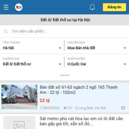
Đăng tin
Đất ở/ Đất thổ cư tại Hà Nội
TỈNH THÀNH
CHUYÊN MỤC
Hà Nội
Mua Bán nhà đất
CHỦNG LOẠI
QUẬN HUYỆN
Đất ở/ Đất thổ cư
H.Quốc Oai
DIỆN TÍCH
MỨC GIÁ
Tất cả
Tất cả
Bán đất số 61-63 ngách 2 ngõ 165 Thanh
HƯỚNG
MẶT TIỀN
Am - 22 tỷ - 102m2
Tất cả
Tất cả
22 tỷ
GIẤY TỜ PHÁP LÝ
1786026003
23
Q.Long Biên, Hà Nội
Tất cả
Sát metro phú cát hòa lạc em có lô đất cần
bán gấp giá tốt, sẵn sổ đỏ...