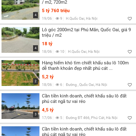
/ m2, 720m2
5 tỷ 760 triệu
4
19/06
9
H.Quốc Oai, Hà Nội
Lô góc 2000m2 tại Phú Mãn, Quốc Oai, giá 9
triệu / m2
18 tỷ
4
18/06
10
H.Quốc Oai, Hà Nội
Hàng hiếm khó tìm chiết khấu sâu lô 100m
dễ thanh khoản đẹp nhất phú cát ...
5,2 tỷ
2
18/06
6
Đường , Quốc Oai, Hà Nội
Cần tiền kinh doanh, chiết khấu sâu lô đất
phú cát ngã tư vai réo
4,5 tỷ
3
17/06
5
Đường ĐT 466, Phú Cát, Hà Nội
Cần tiền kinh doanh, chiết khấu sâu lô đất
phú cát ngã tư vai réo