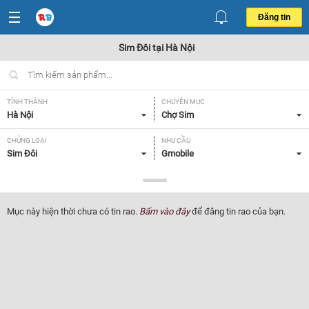
Đăng tin
Sim Đôi tại Hà Nội
TỈNH THÀNH
CHUYÊN MỤC
Hà Nội
Chợ Sim
CHỦNG LOẠI
NHU CẦU
Sim Đôi
Gmobile
GIÁ
Tất cả
Mục này hiện thời chưa có tin rao.
Bấm vào đây
để đăng tin rao của bạn.
Lọc