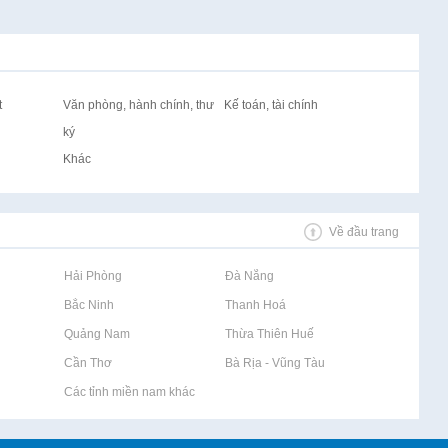
t
Văn phòng, hành chính, thư
Kế toán, tài chính
ký
Khác
Về đầu trang
Rao vặt tại Hải Phòng
Rao vặt tại Đà Nẵng
Rao vặt tại Bắc Ninh
Rao vặt tại Thanh Hoá
Rao vặt tại Quảng Nam
Rao vặt tại Thừa Thiên Huế
Rao vặt tại Cần Thơ
Rao vặt tại Bà Rịa - Vũng Tàu
Rao vặt tại Các tỉnh miền nam khác