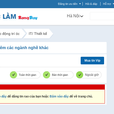
Đăng tin ưu tiên
Hỏi & đáp
Hỗ trợ
Hà Nội
o động trí óc
IT/ Thiết kế
êm các ngành nghề khác
Mua tin Vip
Ngoài giờ
Toàn thời gian
Bán thời gian
 đây
để đăng tin rao của bạn hoặc
Bấm vào đây
để về trang chủ.