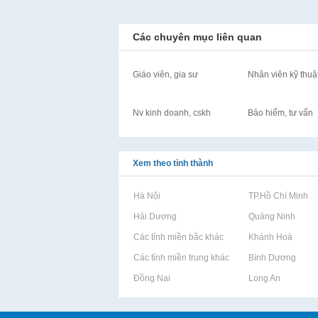
Các chuyên mục liên quan
Giáo viên, gia sư
Nhân viên kỹ thuậ
Nv kinh doanh, cskh
Bảo hiểm, tư vấn
Xem theo tỉnh thành
Rao vặt tại Hà Nội
Rao vặt tại TP.Hồ Chí Minh
Rao vặt tại Hải Dương
Rao vặt tại Quảng Ninh
Rao vặt tại Các tỉnh miền bắc khác
Rao vặt tại Khánh Hoà
Rao vặt tại Các tỉnh miền trung khác
Rao vặt tại Bình Dương
Rao vặt tại Đồng Nai
Rao vặt tại Long An