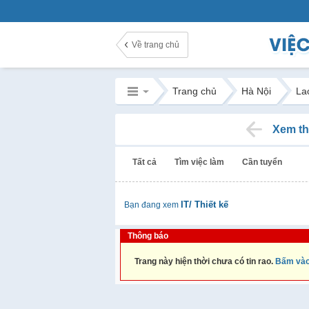
Về trang chủ
Trang chủ
Hà Nội
La
Xem th
Tất cả
Tìm việc làm
Cần tuyển
IT/ Thiết kế
Bạn đang xem
Thông báo
Trang này hiện thời chưa có tin rao.
Bấm vào