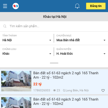
Đăng tin
Khác tại Hà Nội
TỈNH THÀNH
CHUYÊN MỤC
Hà Nội
Mua Bán nhà đất
CHỦNG LOẠI
QUẬN HUYỆN
Khác
H. Hoài Đức
DIỆN TÍCH
MỨC GIÁ
Tất cả
Tất cả
Bán đất số 61-63 ngách 2 ngõ 165 Thanh
HƯỚNG
GIẤY TỜ PHÁP LÝ
Am - 22 tỷ - 102m2
Tất cả
Tất cả
22 tỷ
1786026003
23
Q.Long Biên, Hà Nội
Lọc
Bán đất số 61-63 ngách 2 ngõ 165 Thanh
Am - 22 tỷ - 102m2