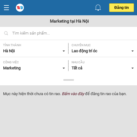
Đăng tin
Marketing tại Hà Nội
TỈNH THÀNH
CHUYÊN MỤC
Hà Nội
Lao động trí óc
CÔNG VIỆC
NHU CẦU
Marketing
Tất cả
LOẠI HÌNH
Tất cả
Mục này hiện thời chưa có tin rao.
Bấm vào đây
để đăng tin rao của bạn.
Lọc