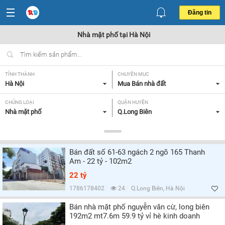
Đăng tin
Nhà mặt phố tại Hà Nội
TỈNH THÀNH
CHUYÊN MỤC
Hà Nội
Mua Bán nhà đất
CHỦNG LOẠI
QUẬN HUYỆN
Nhà mặt phố
Q.Long Biên
DIỆN TÍCH
MỨC GIÁ
Tất cả
Tất cả
Bán đất số 61-63 ngách 2 ngõ 165 Thanh
MẶT TIỀN
HƯỚNG
Am - 22 tỷ - 102m2
Tất cả
Đông,
22 tỷ
GIẤY TỜ PHÁP LÝ
PHÙ HỢP LÀM
1786178402
24
Q.Long Biên, Hà Nội
Tất cả
Tất cả
Bán nhà mặt phố nguyễn văn cừ, long biên
192m2 mt7.6m 59.9 tỷ vỉ hè kinh doanh