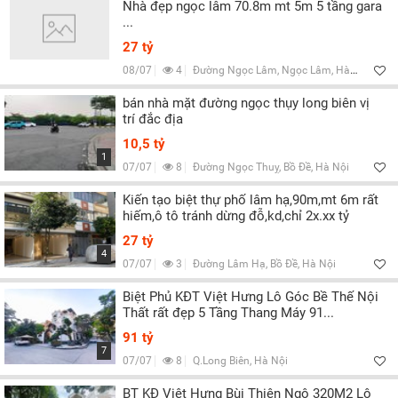
Nhà đẹp ngọc lâm 70.8m mt 5m 5 tầng gara
...
27 tỷ
08/07
4
Đường Ngọc Lâm, Ngọc Lâm, Hà Nội
bán nhà mặt đường ngọc thụy long biên vị
trí đắc địa
10,5 tỷ
1
07/07
8
Đường Ngọc Thuỵ, Bồ Đề, Hà Nội
Kiến tạo biệt thự phố lâm hạ,90m,mt 6m rất
hiếm,ô tô tránh dừng đỗ,kd,chỉ 2x.xx tỷ
27 tỷ
4
07/07
3
Đường Lâm Hạ, Bồ Đề, Hà Nội
Biệt Phủ KĐT Việt Hưng Lô Góc Bề Thế Nội
Thất rất đẹp 5 Tầng Thang Máy 91...
91 tỷ
7
07/07
8
Q.Long Biên, Hà Nội
BT KĐ Việt Hưng Bùi Thiện Ngộ 320M2 Lô