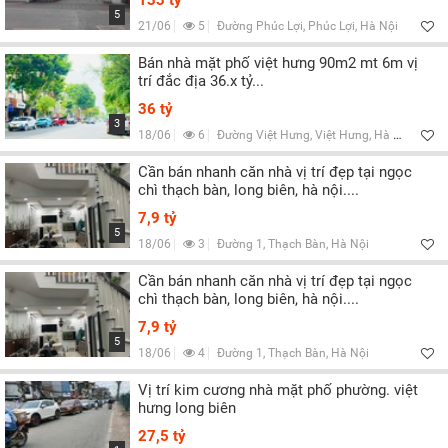
133 tỷ
5
21/06
5
Đường Phúc Lợi, Phúc Lợi, Hà Nội
Bán nhà mặt phố việt hưng 90m2 mt 6m vị
trí đắc địa 36.x tỷ...
36 tỷ
3
18/06
6
Đường Việt Hưng, Việt Hưng, Hà Nội
Cần bán nhanh căn nhà vị trí đẹp tại ngọc
chì thạch bàn, long biên, hà nội....
7,9 tỷ
5
18/06
3
Đường 1, Thạch Bàn, Hà Nội
Cần bán nhanh căn nhà vị trí đẹp tại ngọc
chì thạch bàn, long biên, hà nội....
7,9 tỷ
5
18/06
4
Đường 1, Thạch Bàn, Hà Nội
Vị trí kim cương nhà mặt phố phường. việt
hưng long biên
27,5 tỷ