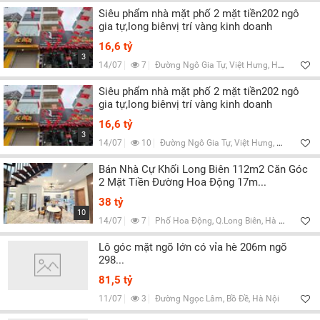
Siêu phẩm nhà mặt phố 2 mặt tiền202 ngô
gia tự,long biênvị trí vàng kinh doanh
16,6 tỷ
3
14/07
7
Đường Ngô Gia Tự, Việt Hưng, Hà Nội
Siêu phẩm nhà mặt phố 2 mặt tiền202 ngô
gia tự,long biênvị trí vàng kinh doanh
16,6 tỷ
3
14/07
10
Đường Ngô Gia Tự, Việt Hưng, Hà Nội
Bán Nhà Cự Khối Long Biên 112m2 Căn Góc
2 Mặt Tiền Đường Hoa Động 17m...
38 tỷ
10
14/07
7
Phố Hoa Động, Q.Long Biên, Hà Nội
Lô góc mặt ngõ lớn có vỉa hè 206m ngõ
298...
81,5 tỷ
11/07
3
Đường Ngọc Lâm, Bồ Đề, Hà Nội