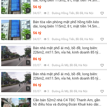
dài, long biên 115m2, 8 t, mặt tiền 14.5m...
56 tỷ
3
04/07
2
Đường Hồng Tiến, Bồ Đề, Hà Nội
Bán tòa văn phòng mặt phố hồng tiến kéo
dài, long biên 115m2, 8 t, mặt tiền 14.5m...
56 tỷ
3
04/07
5
Đường Hồng Tiến, Bồ Đề, Hà Nội
Bán nhà mặt phố ái mộ, bồ đề, long biên:
226m2, mt11.5m, vỉa hè, kinh doanh 85 tỷ...
86 tỷ
5
03/07
4
Đường Ái Mộ, Bồ Đề, Hà Nội
Bán nhà mặt phố ái mộ, bồ đề, long biên:
226m2, mt11.5m, vỉa hè, kinh doanh 85 tỷ...
86 tỷ
5
03/07
3
Đường Ái Mộ, Bồ Đề, Hà Nội
Cần bán 52m2 nhà C4 TĐC Thanh Am, gần
hồ điều hòa và đường Đoàn Khuê kéo dài...