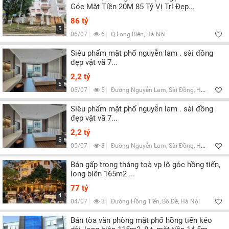
Góc Mặt Tiền 20M 85 Tỷ Vị Trí Đẹp...
86 tỷ
5
06/07
6
Q.Long Biên, Hà Nội
Siêu phẩm mặt phố nguyễn lam . sài đồng
đẹp vật vã 7...
2,2 tỷ
5
05/07
5
Đường Nguyễn Lam, Sài Đồng, Hà Nội
Siêu phẩm mặt phố nguyễn lam . sài đồng
đẹp vật vã 7...
2,2 tỷ
5
05/07
3
Đường Nguyễn Lam, Sài Đồng, Hà Nội
Bán gấp trong tháng toà vp lô góc hồng tiến,
long biên 165m2 ...
77 tỷ
4
04/07
3
Đường Hồng Tiến, Bồ Đề, Hà Nội
Bán tòa văn phòng mặt phố hồng tiến kéo