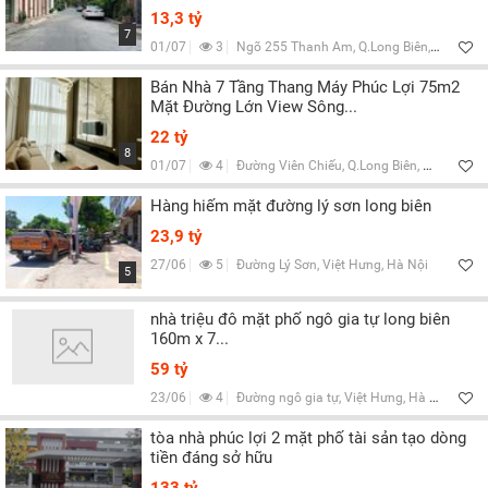
13,3 tỷ
7
01/07
3
Ngõ 255 Thanh Am, Q.Long Biên, Hà Nội
Bán Nhà 7 Tầng Thang Máy Phúc Lợi 75m2
Mặt Đường Lớn View Sông...
22 tỷ
8
01/07
4
Đường Viên Chiếu, Q.Long Biên, Hà Nội
Hàng hiếm mặt đường lý sơn long biên
23,9 tỷ
27/06
5
Đường Lý Sơn, Việt Hưng, Hà Nội
5
nhà triệu đô mặt phố ngô gia tự long biên
160m x 7...
59 tỷ
23/06
4
Đường ngô gia tự, Việt Hưng, Hà Nội
tòa nhà phúc lợi 2 mặt phố tài sản tạo dòng
tiền đáng sở hữu