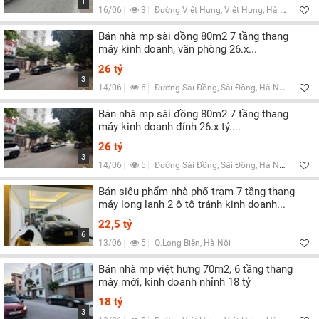
1
16/06
3
Đường Việt Hưng, Việt Hưng, Hà Nội
Bán nhà mp sài đồng 80m2 7 tầng thang
máy kinh doanh, văn phòng 26.x...
26 tỷ
3
14/06
6
Đường Sài Đồng, Sài Đồng, Hà Nội
Bán nhà mp sài đồng 80m2 7 tầng thang
máy kinh doanh đỉnh 26.x tỷ....
26 tỷ
3
14/06
5
Đường Sài Đồng, Sài Đồng, Hà Nội
Bán siêu phẩm nhà phố trạm 7 tầng thang
máy long lanh 2 ô tô tránh kinh doanh...
22,5 tỷ
6
13/06
5
Q.Long Biên, Hà Nội
Bán nhà mp việt hưng 70m2, 6 tầng thang
máy mới, kinh doanh nhỉnh 18 tỷ
18 tỷ
3