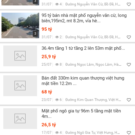
3
31/07
4
Đường Nguyễn Văn Cừ, Bồ Đề, Hà Nội
95 tỷ bán nhà mặt phố nguyễn văn cừ, long
biên,195m2, mt 8.2m, vỉa hè...
95 tỷ
3
31/07
2
Đường Nguyễn Văn Cừ, Bồ Đề, Hà Nội
36.4m tầng 1 từ tầng 2 lên 53m mặt phố...
25,9 tỷ
25/07
8
Đường Ngọc Lâm, Ngọc Lâm, Hà Nội
Bán đất 330m kim quan thượng việt hưng
mặt tiền 12.2m ...
68 tỷ
23/07
6
Đường Kim Quan Thượng, Việt Hưng, Hà Nội
Mặt phố ngô gia tự 96m 5 tầng mặt tiền
4m...
26,5 tỷ
17/07
4
Đường Ngô Gia Tự, Việt Hưng, Hà Nội