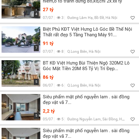
hiếm,ô tô tránh dừng đỗ,kd,chỉ 2x.xx tỷ
27 tỷ
4
07/07
3
Đường Lâm Hạ, Bồ Đề, Hà Nội
Biệt Phủ KĐT Việt Hưng Lô Góc Bề Thế Nội
Thất rất đẹp 5 Tầng Thang Máy 91...
91 tỷ
7
07/07
8
Q.Long Biên, Hà Nội
BT KĐ Việt Hưng Bùi Thiện Ngộ 320M2 Lô
Góc Mặt Tiền 20M 85 Tỷ Vị Trí Đẹp...
86 tỷ
5
06/07
6
Q.Long Biên, Hà Nội
Siêu phẩm mặt phố nguyễn lam . sài đồng
đẹp vật vã 7...
2,2 tỷ
5
05/07
5
Đường Nguyễn Lam, Sài Đồng, Hà Nội
Siêu phẩm mặt phố nguyễn lam . sài đồng
đẹp vật vã 7...