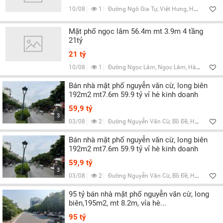
Lọc
10/08
1
Đường Ngô Gia Tự, Việt Hưng, Hà Nội
Mặt phố ngọc lâm 56.4m mt 3.9m 4 tầng
21tỷ
21 tỷ
10/08
1
Đường Ngọc Lâm, Ngọc Lâm, Hà Nội
Bán nhà mặt phố nguyễn văn cừ, long biên
192m2 mt7.6m 59.9 tỷ vỉ hè kinh doanh
59,9 tỷ
3
03/08
2
Đường Nguyễn Văn Cừ, Bồ Đề, Hà Nội
Bán nhà mặt phố nguyễn văn cừ, long biên
192m2 mt7.6m 59.9 tỷ vỉ hè kinh doanh
59,9 tỷ
3
03/08
2
Đường Nguyễn Văn Cừ, Bồ Đề, Hà Nội
95 tỷ bán nhà mặt phố nguyễn văn cừ, long
biên,195m2, mt 8.2m, vỉa hè...
95 tỷ