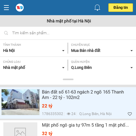
Đăng tin
Nhà mặt phố tại Hà Nội
TỈNH THÀNH
CHUYÊN MỤC
Hà Nội
Mua Bán nhà đất
CHỦNG LOẠI
QUẬN HUYỆN
Nhà mặt phố
Q.Long Biên
DIỆN TÍCH
MỨC GIÁ
Tất cả
Tất cả
Bán đất số 61-63 ngách 2 ngõ 165 Thanh
MẶT TIỀN
HƯỚNG
Am - 22 tỷ - 102m2
Tất cả
Đông Nam,
22 tỷ
GIẤY TỜ PHÁP LÝ
PHÙ HỢP LÀM
1786335302
24
Q.Long Biên, Hà Nội
Tất cả
Tất cả
Mặt phố ngô gia tự 97m 5 tầng 1 mặt phố...
32 tỷ