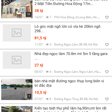
2 Mặt Tiền Đường Hoa Động 17m...
38 tỷ
10
14/07
7
Phố Hoa Động, Q.Long Biên, Hà Nội
Lô góc mặt ngõ lớn có vỉa hè 206m ngõ
298...
81,5 tỷ
11/07
3
Đường Ngọc Lâm, Bồ Đề, Hà Nội
Nhà đẹp ngọc lâm 70.8m mt 5m 5 tầng gara
...
27 tỷ
08/07
4
Đường Ngọc Lâm, Ngọc Lâm, Hà Nội
bán nhà mặt đường ngọc thụy long biên vị
trí đắc địa
10,5 tỷ
1
07/07
8
Đường Ngọc Thuỵ, Bồ Đề, Hà Nội
Kiến tạo biệt thự phố lâm hạ,90m,mt 6m rất