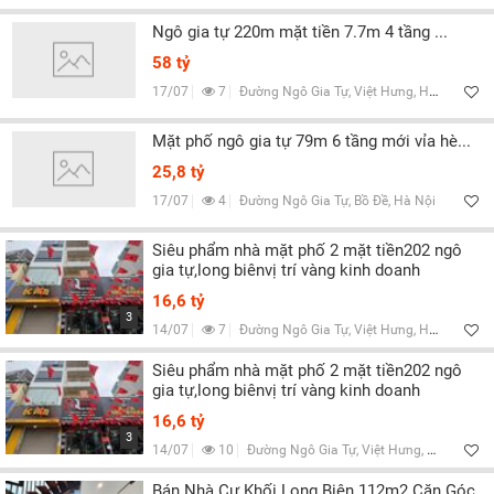
Ngô gia tự 220m mặt tiền 7.7m 4 tầng ...
58 tỷ
17/07
7
Đường Ngô Gia Tự, Việt Hưng, Hà Nội
Mặt phố ngô gia tự 79m 6 tầng mới vỉa hè...
25,8 tỷ
17/07
4
Đường Ngô Gia Tự, Bồ Đề, Hà Nội
Siêu phẩm nhà mặt phố 2 mặt tiền202 ngô
gia tự,long biênvị trí vàng kinh doanh
16,6 tỷ
3
14/07
7
Đường Ngô Gia Tự, Việt Hưng, Hà Nội
Siêu phẩm nhà mặt phố 2 mặt tiền202 ngô
gia tự,long biênvị trí vàng kinh doanh
16,6 tỷ
3
14/07
10
Đường Ngô Gia Tự, Việt Hưng, Hà Nội
Bán Nhà Cự Khối Long Biên 112m2 Căn Góc