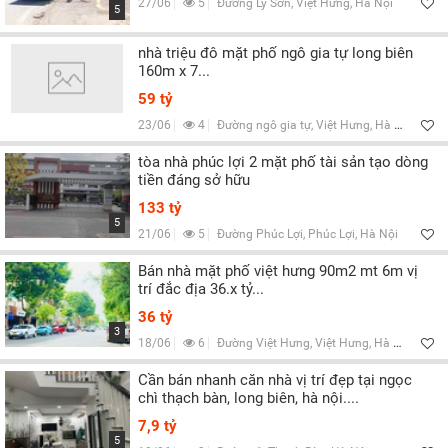
27/06
5
Đường Lý Sơn, Việt Hưng, Hà Nội
5
nhà triệu đô mặt phố ngô gia tự long biên
160m x 7...
59 tỷ
23/06
4
Đường ngô gia tự, Việt Hưng, Hà Nội
tòa nhà phúc lợi 2 mặt phố tài sản tạo dòng
tiền đáng sở hữu
133 tỷ
5
21/06
5
Đường Phúc Lợi, Phúc Lợi, Hà Nội
Bán nhà mặt phố việt hưng 90m2 mt 6m vị
trí đắc địa 36.x tỷ...
36 tỷ
3
18/06
6
Đường Việt Hưng, Việt Hưng, Hà Nội
Cần bán nhanh căn nhà vị trí đẹp tại ngọc
chì thạch bàn, long biên, hà nội....
7,9 tỷ
5