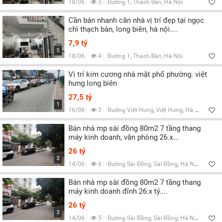
18/06
3
Đường 1, Thạch Bàn, Hà Nội
Cần bán nhanh căn nhà vị trí đẹp tại ngọc
chì thạch bàn, long biên, hà nội....
7,9 tỷ
5
18/06
4
Đường 1, Thạch Bàn, Hà Nội
Vị trí kim cương nhà mặt phố phường. việt
hưng long biên
27,5 tỷ
1
16/06
3
Đường Việt Hưng, Việt Hưng, Hà Nội
Bán nhà mp sài đồng 80m2 7 tầng thang
máy kinh doanh, văn phòng 26.x...
26 tỷ
3
14/06
6
Đường Sài Đồng, Sài Đồng, Hà Nội
Bán nhà mp sài đồng 80m2 7 tầng thang
máy kinh doanh đỉnh 26.x tỷ....
26 tỷ
3
14/06
5
Đường Sài Đồng, Sài Đồng, Hà Nội