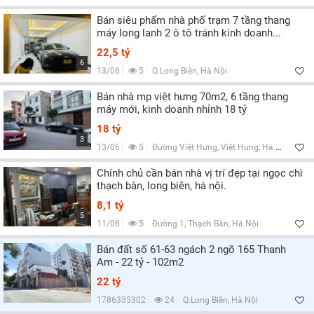
Bán siêu phẩm nhà phố trạm 7 tầng thang
máy long lanh 2 ô tô tránh kinh doanh...
22,5 tỷ
6
13/06
5
Q.Long Biên, Hà Nội
Bán nhà mp việt hưng 70m2, 6 tầng thang
máy mới, kinh doanh nhỉnh 18 tỷ
18 tỷ
3
13/06
5
Đường Việt Hưng, Việt Hưng, Hà Nội
Chính chủ cần bán nhà vị trí đẹp tại ngọc chì
thạch bàn, long biên, hà nội.
8,1 tỷ
5
11/06
5
Đường 1, Thạch Bàn, Hà Nội
Bán đất số 61-63 ngách 2 ngõ 165 Thanh
Am - 22 tỷ - 102m2
22 tỷ
1786335302
24
Q.Long Biên, Hà Nội