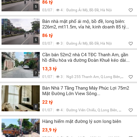
86 tỷ
5
03/07
4
Đường Ái Mộ, Bồ Đề, Hà Nội
Bán nhà mặt phố ái mộ, bồ đề, long biên:
226m2, mt11.5m, vỉa hè, kinh doanh 85 tỷ...
86 tỷ
5
03/07
3
Đường Ái Mộ, Bồ Đề, Hà Nội
Cần bán 52m2 nhà C4 TĐC Thanh Am, gần
hồ điều hòa và đường Đoàn Khuê kéo dài...
13,3 tỷ
7
01/07
3
Ngõ 255 Thanh Am, Q.Long Biên, Hà Nội
Bán Nhà 7 Tầng Thang Máy Phúc Lợi 75m2
Mặt Đường Lớn View Sông...
22 tỷ
8
01/07
4
Đường Viên Chiếu, Q.Long Biên, Hà Nội
Hàng hiếm mặt đường lý sơn long biên
23,9 tỷ