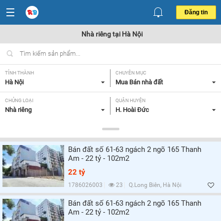
Đăng tin
Nhà riêng tại Hà Nội
TỈNH THÀNH
CHUYÊN MỤC
Hà Nội
Mua Bán nhà đất
CHỦNG LOẠI
QUẬN HUYỆN
Nhà riêng
H. Hoài Đức
DIỆN TÍCH
MỨC GIÁ
Tất cả
Tất cả
Bán đất số 61-63 ngách 2 ngõ 165 Thanh
HƯỚNG
MẶT TIỀN
Am - 22 tỷ - 102m2
Tất cả
Tất cả
22 tỷ
GIẤY TỜ PHÁP LÝ
1786026003
23
Q.Long Biên, Hà Nội
Tất cả
Bán đất số 61-63 ngách 2 ngõ 165 Thanh
Am - 22 tỷ - 102m2