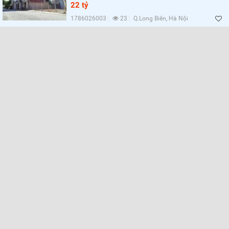
Lọc
22 tỷ
1786026003
23
Q.Long Biên, Hà Nội