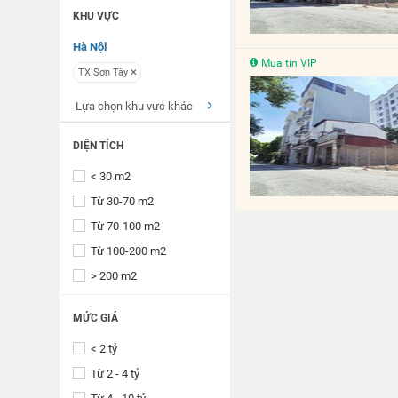
KHU VỰC
Hà Nội
Mua tin VIP
TX.Sơn Tây
Lựa chọn khu vực khác
DIỆN TÍCH
< 30 m2
Từ 30-70 m2
Từ 70-100 m2
Từ 100-200 m2
> 200 m2
MỨC GIÁ
< 2 tỷ
Từ 2 - 4 tỷ