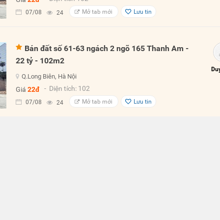
Mở tab mới
Lưu tin
07/08
24
Bán đất số 61-63 ngách 2 ngõ 165 Thanh Am -
22 tỷ - 102m2
Duy
Q.Long Biên, Hà Nội
- Diện tích: 102
Giá
22đ
Mở tab mới
Lưu tin
07/08
24