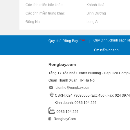
Rao vặt tại Các tỉnh miền bắc khác
Rao vặt tại Khánh Hoà
Rao vặt tại Các tỉnh miền trung khác
Rao vặt tại Bình Dương
Rao vặt tại Đồng Nai
Rao vặt tại Long An
New
Quy định, chính sách k
Quy chế Rồng Bay
|
Tìm kiếm nhanh
Rongbay.com
Tầng 17 Tòa nhà Center Building - Hapulico Comp
Quận Thanh Xuân, TP Hà Nội.
Lienhe@rongbay.com
CSKH: 024 73095555 (Ext: 456). Fax: 024 397
Kinh doanh: 0936 194 226
0936 194 226
RongbayCom