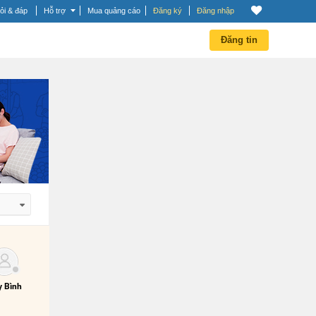
ỏi & đáp
Hỗ trợ
Mua quảng cáo
Đăng ký
Đăng nhập
Đăng tin
 dần
 dần
 Bình