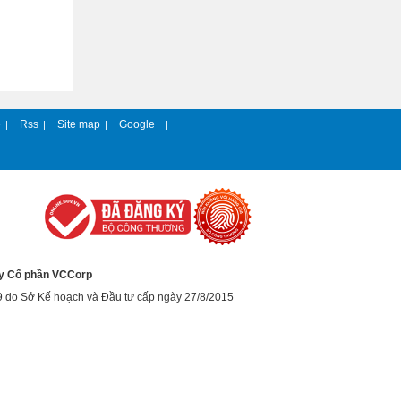
e
Rss
Site map
Google+
|
|
|
|
y Cổ phần VCCorp
9 do Sở Kế hoạch và Đầu tư cấp ngày 27/8/2015