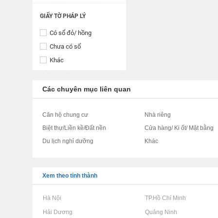
GIẤY TỜ PHÁP LÝ
Có sổ đỏ/ hồng
Chưa có sổ
Khác
Các chuyên mục liên quan
Căn hộ chung cư
Nhà riêng
Biệt thự/Liền kề/Đất nền
Cửa hàng/ Ki ốt/ Mặt bằng
Du lịch nghỉ dưỡng
Khác
Xem theo tỉnh thành
Rao vặt tại Hà Nội
Rao vặt tại TP.Hồ Chí Minh
Rao vặt tại Hải Dương
Rao vặt tại Quảng Ninh