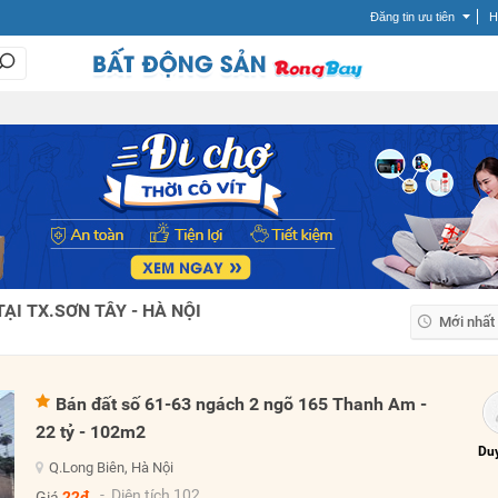
Đăng tin ưu tiên
H
ẠI TX.SƠN TÂY - HÀ NỘI
Mới nhất
Mới nhất
Giá tăng
Bán đất số 61-63 ngách 2 ngõ 165 Thanh Am -
Giá giảm
22 tỷ - 102m2
Duy
Q.Long Biên, Hà Nội
- Diện tích 102
Giá
22đ