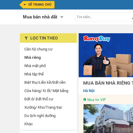
VỀ TRANG CHỦ
Mua bán nhà đất
LỌC TIN THEO
Căn hộ chung cư
Nhà riêng
Nhà mặt phố
Nhà tập thể
Biệt thự/Liền kề/Đất nền
MUA BÁN NHÀ RIÊNG T
Cửa hàng/ Ki ốt/ Mặt bằng
Hà Nội
Đất ở/ Đất thổ cư
Mua tin VIP
Xưởng/ Kho/Trang trại
Du lịch nghỉ dưỡng
Khác