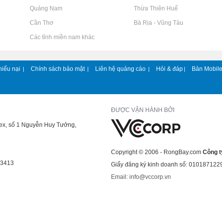
Rao vặt tại Quảng Nam
Rao vặt tại Thừa Thiên Huế
Rao vặt tại Cần Thơ
Rao vặt tại Bà Rịa - Vũng Tàu
Rao vặt tại Các tỉnh miền nam khác
hiếu nại
Chính sách bảo mật
Liên hệ quảng cáo
Hỏi & đáp
Bản Mobil
|
|
|
|
ĐƯỢC VẬN HÀNH BỞI
lex, số 1 Nguyễn Huy Tưởng,
Copyright © 2006 - RongBay.com
Công t
43413
Giấy đăng ký kinh doanh số: 010187122
Email: info@vccorp.vn