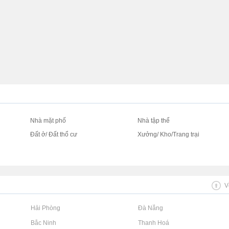
Nhà mặt phố
Nhà tập thể
Đất ở/ Đất thổ cư
Xưởng/ Kho/Trang trại
V
Rao vặt tại Hải Phòng
Rao vặt tại Đà Nẵng
Rao vặt tại Bắc Ninh
Rao vặt tại Thanh Hoá