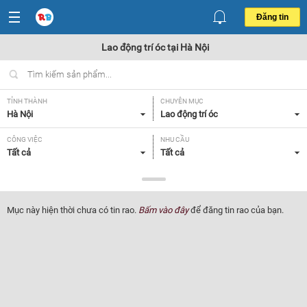
Đăng tin
Lao động trí óc tại Hà Nội
TỈNH THÀNH
CHUYÊN MỤC
Hà Nội
Lao động trí óc
CÔNG VIỆC
NHU CẦU
Tất cả
Tất cả
LOẠI HÌNH
Tất cả
Mục này hiện thời chưa có tin rao.
Bấm vào đây
để đăng tin rao của bạn.
Lọc