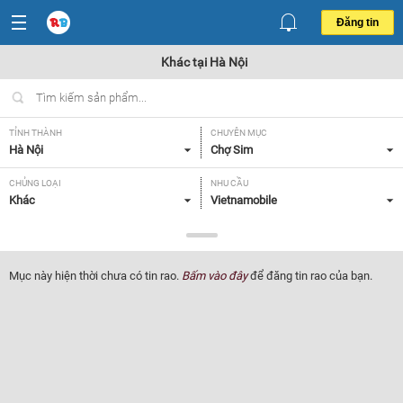
Đăng tin
Khác tại Hà Nội
TỈNH THÀNH
CHUYÊN MỤC
Hà Nội
Chợ Sim
CHỦNG LOẠI
NHU CẦU
Khác
Vietnamobile
GIÁ
Tất cả
Mục này hiện thời chưa có tin rao.
Bấm vào đây
để đăng tin rao của bạn.
Lọc