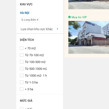
KHU VỰC
Hà Nội
Mua tin VIP
Q.Long Biên
Lựa chọn khu vực khác
DIỆN TÍCH
< 70 m2
Từ 70-100 m2
Từ 100-500 m2
Từ 500-1000 m2
Từ 1000 m2- 1 ha
Từ 1-3 ha
> 3 ha
MỨC GIÁ