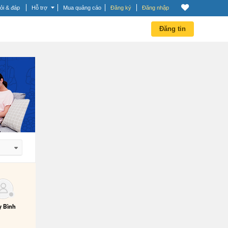
ỏi & đáp
Hỗ trợ
Mua quảng cáo
Đăng ký
Đăng nhập
Đăng tin
 dần
 dần
 Bình