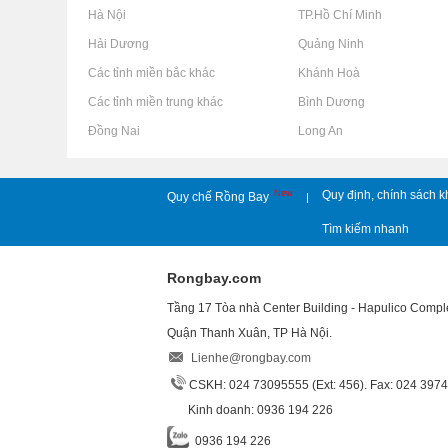
Rao vặt tại Hà Nội
Rao vặt tại TP.Hồ Chí Minh
Rao vặt tại Hải Dương
Rao vặt tại Quảng Ninh
Rao vặt tại Các tỉnh miền bắc khác
Rao vặt tại Khánh Hoà
Rao vặt tại Các tỉnh miền trung khác
Rao vặt tại Bình Dương
Rao vặt tại Đồng Nai
Rao vặt tại Long An
New
Quy định, chính sách k
Quy chế Rồng Bay
|
Tìm kiếm nhanh
Rongbay.com
Tầng 17 Tòa nhà Center Building - Hapulico Comp
Quận Thanh Xuân, TP Hà Nội.
Lienhe@rongbay.com
CSKH: 024 73095555 (Ext: 456). Fax: 024 397
Kinh doanh: 0936 194 226
0936 194 226