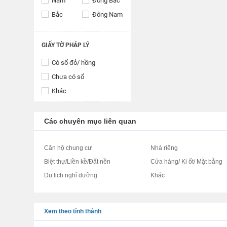
Nam
Đông Bắc
Bắc
Đông Nam
GIẤY TỜ PHÁP LÝ
Có sổ đỏ/ hồng
Chưa có sổ
Khác
Các chuyên mục liên quan
Căn hộ chung cư
Nhà riêng
Biệt thự/Liền kề/Đất nền
Cửa hàng/ Ki ốt/ Mặt bằng
Du lịch nghỉ dưỡng
Khác
Xem theo tỉnh thành