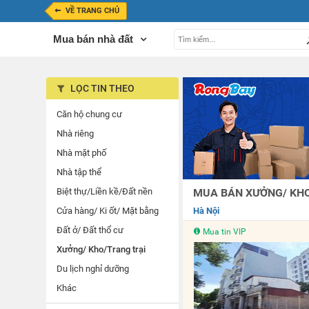
VỀ TRANG CHỦ
Mua bán nhà đất
LỌC TIN THEO
Căn hộ chung cư
Nhà riêng
Nhà mặt phố
Nhà tập thể
Biệt thự/Liền kề/Đất nền
MUA BÁN XƯỞNG/ KHO/
Cửa hàng/ Ki ốt/ Mặt bằng
Hà Nội
Đất ở/ Đất thổ cư
Mua tin VIP
Xưởng/ Kho/Trang trại
Du lịch nghỉ dưỡng
Khác