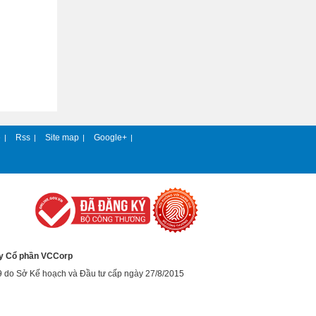
e
Rss
Site map
Google+
|
|
|
|
y Cổ phần VCCorp
9 do Sở Kế hoạch và Đầu tư cấp ngày 27/8/2015