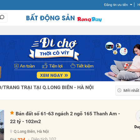
Đăng tin ưu tiên
H
TRANG TRẠI TẠI Q.LONG BIÊN - HÀ NỘI
Mới nhất
Mới nhất
Giá tăng
Bán đất số 61-63 ngách 2 ngõ 165 Thanh Am -
Giá giảm
22 tỷ - 102m2
Duy
Q.Long Biên, Hà Nội
- Diện tích 102
Giá
22đ