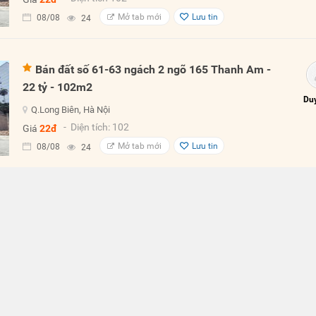
Mở tab mới
Lưu tin
08/08
24
Bán đất số 61-63 ngách 2 ngõ 165 Thanh Am -
22 tỷ - 102m2
Duy
Q.Long Biên, Hà Nội
- Diện tích: 102
Giá
22đ
Mở tab mới
Lưu tin
08/08
24