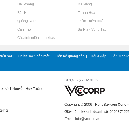
Rao vặt tại Hải Phòng
Rao vặt tại Đà Nẵng
Rao vặt tại Bắc Ninh
Rao vặt tại Thanh Hoá
Rao vặt tại Quảng Nam
Rao vặt tại Thừa Thiên Huế
Rao vặt tại Cần Thơ
Rao vặt tại Bà Rịa - Vũng Tàu
Rao vặt tại Các tỉnh miền nam khác
hiếu nại
Chính sách bảo mật
Liên hệ quảng cáo
Hỏi & đáp
Bản Mobil
|
|
|
|
ĐƯỢC VẬN HÀNH BỞI
lex, số 1 Nguyễn Huy Tưởng,
Copyright © 2006 - RongBay.com
Công t
43413
Giấy đăng ký kinh doanh số: 010187122
Email: info@vccorp.vn