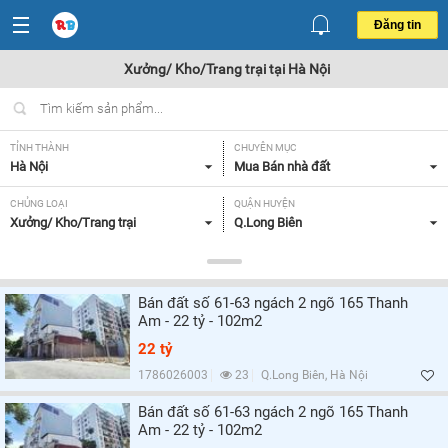
Đăng tin
Xưởng/ Kho/Trang trại tại Hà Nội
TỈNH THÀNH
CHUYÊN MỤC
Hà Nội
Mua Bán nhà đất
CHỦNG LOẠI
QUẬN HUYỆN
Xưởng/ Kho/Trang trại
Q.Long Biên
DIỆN TÍCH
MỨC GIÁ
Tất cả
Tất cả
Bán đất số 61-63 ngách 2 ngõ 165 Thanh
MẶT TIỀN
HƯỚNG
Am - 22 tỷ - 102m2
Từ 5-7m,
Tất cả
22 tỷ
GIẤY TỜ PHÁP LÝ
1786026003
23
Q.Long Biên, Hà Nội
Tất cả
Bán đất số 61-63 ngách 2 ngõ 165 Thanh
Am - 22 tỷ - 102m2