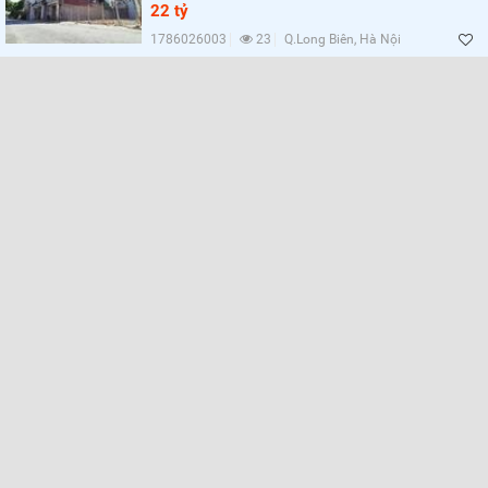
Lọc
22 tỷ
1786026003
23
Q.Long Biên, Hà Nội