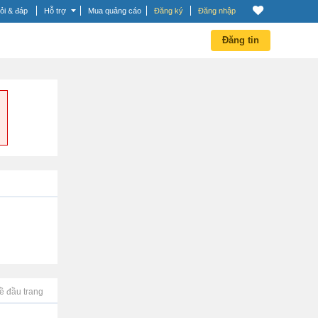
ỏi & đáp
Hỗ trợ
Mua quảng cáo
Đăng ký
Đăng nhập
Đăng tin
ề đầu trang