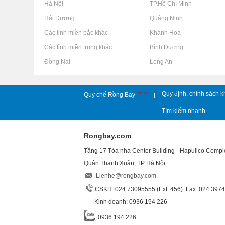
Rao vặt tại Hà Nội
Rao vặt tại TP.Hồ Chí Minh
Rao vặt tại Hải Dương
Rao vặt tại Quảng Ninh
Rao vặt tại Các tỉnh miền bắc khác
Rao vặt tại Khánh Hoà
Rao vặt tại Các tỉnh miền trung khác
Rao vặt tại Bình Dương
Rao vặt tại Đồng Nai
Rao vặt tại Long An
New
Quy định, chính sách k
Quy chế Rồng Bay
|
Tìm kiếm nhanh
Rongbay.com
Tầng 17 Tòa nhà Center Building - Hapulico Comp
Quận Thanh Xuân, TP Hà Nội.
Lienhe@rongbay.com
CSKH: 024 73095555 (Ext: 456). Fax: 024 397
Kinh doanh: 0936 194 226
0936 194 226