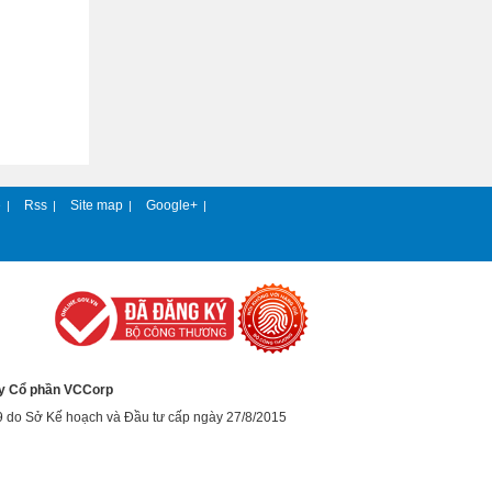
e
Rss
Site map
Google+
|
|
|
|
y Cổ phần VCCorp
9 do Sở Kế hoạch và Đầu tư cấp ngày 27/8/2015