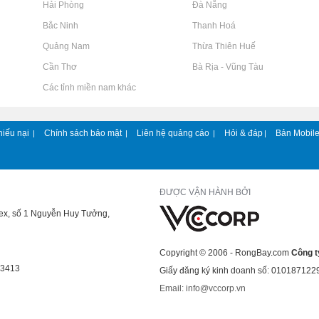
Rao vặt tại Hải Phòng
Rao vặt tại Đà Nẵng
Rao vặt tại Bắc Ninh
Rao vặt tại Thanh Hoá
Rao vặt tại Quảng Nam
Rao vặt tại Thừa Thiên Huế
Rao vặt tại Cần Thơ
Rao vặt tại Bà Rịa - Vũng Tàu
Rao vặt tại Các tỉnh miền nam khác
hiếu nại
Chính sách bảo mật
Liên hệ quảng cáo
Hỏi & đáp
Bản Mobil
|
|
|
|
ĐƯỢC VẬN HÀNH BỞI
lex, số 1 Nguyễn Huy Tưởng,
Copyright © 2006 - RongBay.com
Công t
43413
Giấy đăng ký kinh doanh số: 010187122
Email: info@vccorp.vn