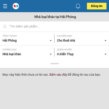
Đăng tin
Nhà loại khác tại Hải Phòng
TỈNH THÀNH
CHUYÊN MỤC
Hải Phòng
Cho thuê nhà
CHỦNG LOẠI
QUẬN HUYỆN
Nhà loại khác
H.Kiến Thụy
GIÁ
TIỆN ÍCH
Tất cả
Tất cả
Mục này hiện thời chưa có tin rao.
Bấm vào đây
để đăng tin rao của bạn.
Lọc