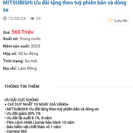
MITSUBISHI Ưu đãi tặng theo tuỳ phiên bản và dòng
xe
12/03/24
33
Lưu tin
560 Triệu
Giá:
Xuất xứ:
Trong nước
Năm sản xuất:
2023
Hộp số:
Số tự động
Tình trạng:
Xe mới
Địa chỉ:
Lâm Đồng
THÔNG TIN THÊM
ƯU ĐÃI CỰC KHỦNG
♦ CHỈ DUY NHẤT 10 NGÀY GIÁ VÀNG♦
• MITSUBISHI Ưu đãi tặng theo tuỳ phiên bản và dòng xe:
• Ưu đãi giảm 50% TB
• Ưu đãi lãi suất 8.1%, 8 năm
- Film cách nhiệt Llumar bảo hành 10 năm
- Bảo hiểm vật chất thân vỏ 1 năm
- Camera 360