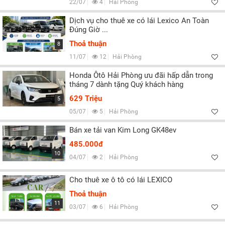
22/07
4
Hải Phòng
Dịch vụ cho thuê xe có lái Lexico An Toàn
Đúng Giờ ...
Thoả thuận
8
11/07
12
Hải Phòng
Honda Ôtô Hải Phòng ưu đãi hấp dẫn trong
tháng 7 dành tặng Quý khách hàng
629 Triệu
5
05/07
5
Hải Phòng
Bán xe tải van Kim Long GK48ev
485.000đ
10
04/07
2
Hải Phòng
Cho thuê xe ô tô có lái LEXICO
Thoả thuận
11
03/07
6
Hải Phòng