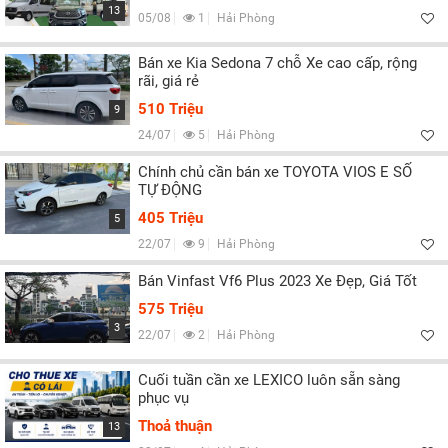
Lọc
13
05/08
1
Hải Phòng
Bán xe Kia Sedona 7 chỗ Xe cao cấp, rộng
rãi, giá rẻ
510 Triệu
9
24/07
5
Hải Phòng
Chính chủ cần bán xe TOYOTA VIOS E SỐ
TỰ ĐỘNG
405 Triệu
5
22/07
9
Hải Phòng
Bán Vinfast Vf6 Plus 2023 Xe Đẹp, Giá Tốt
575 Triệu
3
22/07
2
Hải Phòng
Cuối tuần cần xe LEXICO luôn sẵn sàng
phục vụ
Thoả thuận
13