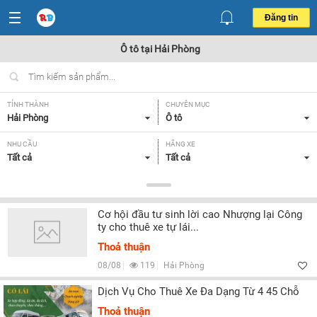
Đăng tin
Ô tô tại Hải Phòng
TỈNH THÀNH
CHUYÊN MỤC
Hải Phòng
Ô tô
NHU CẦU
HÃNG XE
Tất cả
Tất cả
DÒNG XE
NĂM SẢN XUẤT
Tất cả
Tất cả
Cơ hội đầu tư sinh lời cao Nhượng lại Công
GIÁ XE
XUẤT XỨ
ty cho thuê xe tự lái...
Tất cả
Tất cả
Thoả thuận
HỘP SỐ
08/08
119
Hải Phòng
Tất cả
Dịch Vụ Cho Thuê Xe Đa Dạng Từ 4 45 Chỗ
Thoả thuận