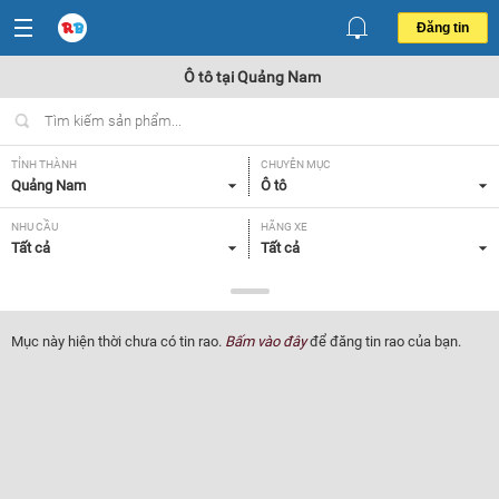
Đăng tin
Ô tô tại Quảng Nam
TỈNH THÀNH
CHUYÊN MỤC
Quảng Nam
Ô tô
NHU CẦU
HÃNG XE
Tất cả
Tất cả
DÒNG XE
NĂM SẢN XUẤT
Tất cả
Tất cả
Mục này hiện thời chưa có tin rao.
Bấm vào đây
để đăng tin rao của bạn.
GIÁ XE
XUẤT XỨ
Tất cả
Tất cả
HỘP SỐ
Tất cả