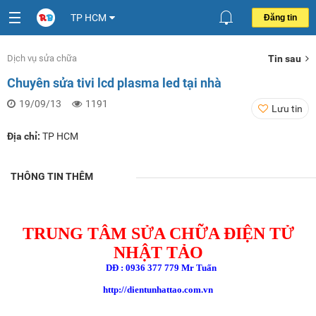
TP HCM
Đăng tin
Dịch vụ sửa chữa
Tin sau
Chuyên sửa tivi lcd plasma led tại nhà
19/09/13
1191
Lưu tin
Địa chỉ:
TP HCM
THÔNG TIN THÊM
TRUNG TÂM SỬA CHỮA ĐIỆN TỬ
NHẬT TẢO
DĐ : 0936 377 779 Mr Tuấn
http://dientunhattao.com.vn