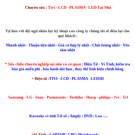
Chuyên sửa
: Tivi - LCD - PLASMA - LED Tại Nhà
Tự hào với đội ngũ nhân lực kỹ thuật cao công ty chúng tôi sẽ đêm lại cho
quý khách :
Nhanh nhất - Thuận tiện nhất - Giá cả hợp lý nhất - Chất lượng nhất - Yên
tâm nhất
*
Sửa chữa chuyên nghiệp tại nhà và cơ quan
: Điện Tử - Vi Tính, kiểm tra
báo giá miễn phí , bảo hành dài hạn , thay thế linh kiện chính hãng
+ Điện tử :
TIVI - LCD - PLASMA - LED3D
Samsung - LG - Sony - Pannasonic - Toshiba - Sharp - philips - Jvc - Tcl
Karaoke vi tính 5-6 số ; Amply ; DVD ; Loa .....
+Vi Tính
: LAPTOP ; CPU; Mainboard ;.....