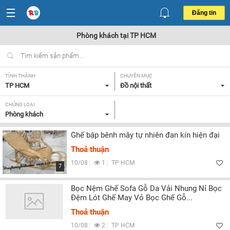
Đăng tin
Phòng khách tại TP HCM
TỈNH THÀNH
CHUYÊN MỤC
TP HCM
Đồ nội thất
CHỦNG LOẠI
Phòng khách
Ghế bập bênh mây tự nhiên đan kín hiện đại
Thoả thuận
10/08
1
TP HCM
7
Bọc Nệm Ghế Sofa Gỗ Da Vải Nhung Nỉ Bọc
Đệm Lót Ghế May Vỏ Bọc Ghế Gỗ...
Thoả thuận
10/08
2
TP HCM